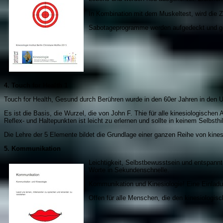
In Kombination mit dem Muskeltest, wird die 
Sabotageprogramme werden aufgedeckt und gelö
4.
Touch for Health 1
Touch for Health, Gesund durch Berühren wurde in den 60er Jahren in den US
Es ist die Basis, die Wurzel, die von John F. Thie für alle kinesiologischen
Reflex- und Haltepunkten ist leicht zu erlernen und sollte in keinem Selbsthi
Die Lehre der 5 Elemente bildet die Grundlage einer ganzen Reihe von kines
5.
Kommunikation
Leichtigkeit, Selbstbewusstsein und entspann
Worte in Sekundenschnelle.
Kommunikation und Kinesiologie! Eine Einlad
Offen für alle Menschen, die den kinesiologis