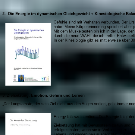
2.
Die Energie im dynamischen Gleichgewicht + Kinesiologische Bala
Gefühle sind mit Verhalten verbunden. Der Urs
habe. Meine Körpererinnerung speichert aber 
Mit dem Muskeltesten bin ich in der Lage, den 
durch die neue WAHL die ich treffe. Entwickel
In der Kinesiologie gibt es mittlerweise über 
3.
Zielsetzung, Emotion, Gehirn und Lernen
„Der Langsamste, der sein Ziel nicht aus den Augen verliert, geht immer noc
Energy follows intention - Die Energie folgt der
Zielsetzung hat mit Bewusstsein zu tun und mi
erfolgreichsten, wenn sie in Verbindung zu ein
Lebens und werden neu ausgerichtet. Zielorient