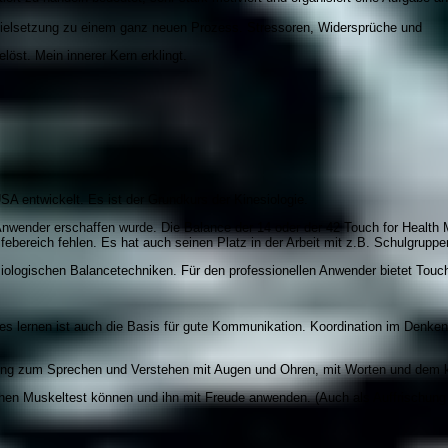
Zielsetzung zu einem ganz neuen Prozess. Stressoren, Widersprüche und
st. Mein innerer Kern erklingt.
A entwickelt. Es ist der Grundkurs der Kinesiologie.
 Anwender erschaffen wurde. Die Balance der 14 oder der 42 Touch for Health M
lfebereich fehlen. Es hat auch seinen Platz in der Arbeit mit z.B. Schulgruppe
iologischen Balancetechniken. Für den professionellen Anwender bietet Touch f
tes lernen ist auch die Basis für gute Kommunikation. Koordination im Denke
ung zum Sprechen und Verstehen mit Augen und Ohren, mit Worten und dem k
chen Muskeltest können und ihn mit Freude anwenden. (Auch als Auffrischung 