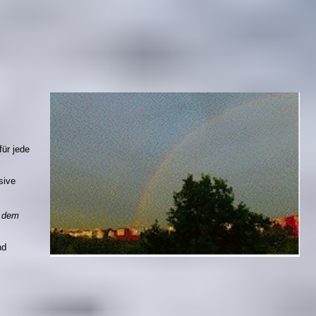
ür jede
sive
t dem
nd