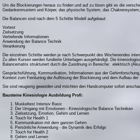
Um die Blockierungen heraus zu finden und auf zu lösen gibt es die versc
Gedankenmustern und Körper, das physische System, das Chakrensystem,
Die Balancen sind nach dem 5 Schritte Modell aufgebaut:
Vortest
Zielsetzung
Vertiefende Informationen
Anwendung der Balance Technik
Verankerung
Die einzelnen Schritte werden je nach Schwerpunkt des Wochenendes intens
Zu allen Kursen werden fundierte Unterlagen ausgehändigt. Die kinesiologis
Balancematrix strukturiert durch die Zuordnung in Bereiche:
elektrisch (Aku
Gesprächsführung, Kommunikation, Informationen aus der Gehirnforschung, 
Kontext zum Feintuning der Auflösung der Blockierung und dem Aufbau der
Sie sind neugierig geworden und möchten den Handcomputer sofort anschauen
Bausteine Kinesiologie Ausbildung Profi:
Muskeltest Intensiv Basic
Der Umgang mit Emotionen - Kinesiologische Balance Techniken
Zielsetzung, Emotion, Gehirn und Lernen
Touch for Health 1
Kommunikation mit dem ganzen Gehirn
Persönliche Anwendung - die Dynamik des Erfolgs
Touch for Health 2
Gehirn und Lernen