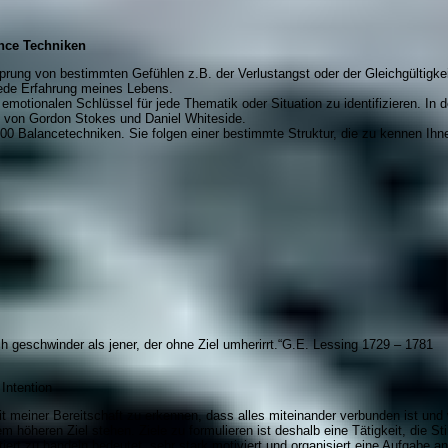
nce Techniken
prung von bestimmten Gefühlen z.B. der Verlustangst oder der Gleichgültigkeit
jede Erfahrung meines Lebens.
emotionalen Schlüssel für jede Thematik oder Situation zu identifizieren. In d
t von Gordon Stokes und Daniel Whiteside.
3000 Balancetechniken. Sie folgen einer bestimmte Struktur, die zu kennen Ih
h geschwinder als jener, der ohne Ziel umherirrt.“G.E. Lessing 1729 – 1781
 Intention
t meiner Bereitschaft zu erkennen, dass alles miteinander verbunden ist und
em höheren Ziel stehen. Ziele zu formulieren ist deshalb eine Tätigkeit, die S
iert zu handeln bedeutet, sehr stark motiviert und organisiert eine Aufgabe a