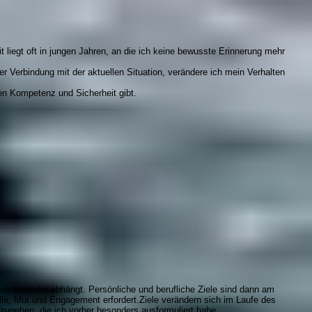
 liegt oft in jungen Jahren, an die ich keine bewusste Erinnerung mehr
er Verbindung mit der aktuellen Situation, verändere ich mein Verhalten
nen Kompetenz und Sicherheit gibt.
 voneinander abhängt. Persönliche und berufliche Ziele sind dann am
tille, Mut und Engagement erfordert.Ziele verändern sich im Laufe des
nzugehen, die ich vorher besonders ausformuliert habe.