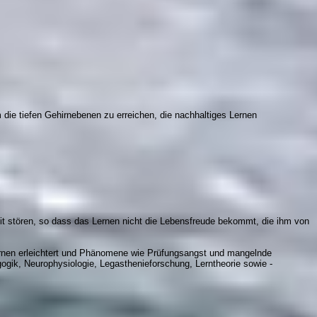
 die tiefen Gehirnebenen zu erreichen, die nachhaltiges Lernen
t stören, so dass das Lernen nicht die Lebensfreude bekommt, die ihm von
ernen erleichtert und Phänomene wie Prüfungsangst und mangelnde
ogik, Neurophysiologie, Legasthenieforschung, Lerntheorie sowie -