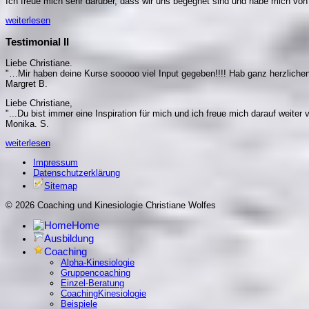
Ich freue mich sehr darüber, dass wir uns begegnet sind und habe mich vo
weiterlesen
Testimonial II
Liebe Christiane.
"…Mir haben deine Kurse sooooo viel Input gegeben!!!! Hab ganz herzlichen
Margret B.
Liebe Christiane,
"...Du bist immer eine Inspiration für mich und ich freue mich darauf weiter v
Monika. S.
weiterlesen
Impressum
Datenschutzerklärung
Sitemap
© 2026 Coaching und Kinesiologie Christiane Wolfes
Home
Ausbildung
Coaching
Alpha-Kinesiologie
Gruppencoaching
Einzel-Beratung
CoachingKinesiologie
Beispiele