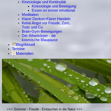
Kinesiologie und Kontinuität
Kinesiologie und Bewegung
Essen ist immer emotional
Meditation
Klarer Denken-Klarer Handeln
Keine Angst vor Freude, Zorn,
Trotz und Co
Brain-Gym-Bewegungen
Der Ätherkörper - die
kosmische Blaupause
Blog/Aktuell
Termine
Materialien
+++ Sommer - Freude - Eintauchen in die Natur +++