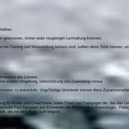
hälften
ner gelassenen, immer wider neugierigen Lernhaltung kommen.
mit Training und Weiterbildung befasst sind, sollten diese Tools kennen, um
 Dimension des Lernens.
 eine sichere Umgebung, Unterstützung und Zuwendung voraus.
ensmonaten zu entwickeln. Ungu?nstige Umstände können diese Zusammenarbei
zeug für Kinder und Erwachsene, sowie Eltern und Pädagogen dar, das das L
ntwickelte Paul Dennison aus Elementen der Angewandten Kinesiologie, Pädag
etik, die mit dem Brain Gym beginnt.