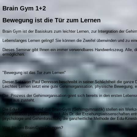
Brain Gym 1+2
Bewegung ist die Tür zum Lernen
Brain Gym ist der Basiskurs zum leichter Lernen, zur Intergration der Gehirn
Lebenslanges Lernen gelingt! Sie können die Zweifel überwinden und zu ei
Dieses Seminar gibt Ihnen ein immer verwendbares Handwerkszeug. Alle, die 
ermöglichen.
"Bewegung ist das Tor zum Lernen"
Dieser Satz von Paul Dennison beschreibt in seiner Schlichtheit die ganze
Leichtes Lernen setzt eine gute Gehirnorganisation, physische Bewegung,
Die Prozess der Gehirnorganisation ginnt sich bereits in den ersten Leb
Natur aus zusteht.
Die Edu-Kinestetik und das Brain-Gym (Gehirngymnastik) stellen ein Werk
Konzentration positiv beeinflusst. Als Dr. der Erziehungswissenschaften e
psychologie und Gehirnforschung die ganzheitliche Methode der Edu-Kinest
Was fördern Brain-Gym-Übungen?
Lese- und Schreibfertigkeiten