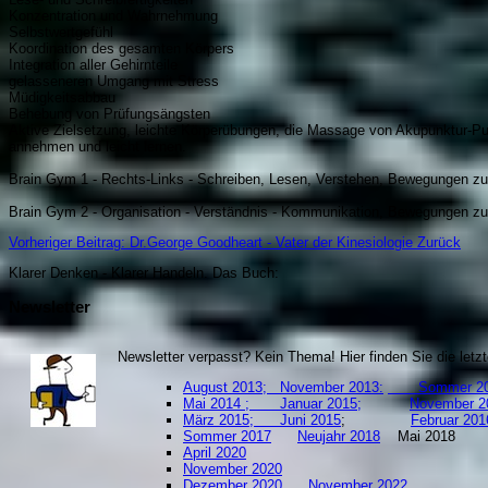
Konzentration und Wahrnehmung
Selbstwertgefühl
Koordination des gesamten Körpers
Integration aller Gehirnteile
gelasseneren Umgang mit Stress
Müdigkeitsabbau
Behebung von Prüfungsängsten
Aktive Zielsetzung, leichte Körperübungen, die Massage von Akupunktur-
annehmen und leicht lernen.
Brain Gym 1 - Rechts-Links - Schreiben, Lesen, Verstehen, Bewegungen zur
Brain Gym 2 - Organisation - Verständnis - Kommunikation, Bewegungen zur
Vorheriger Beitrag: Dr.George Goodheart - Vater der Kinesiologie
Zurück
Klarer Denken - Klarer Handeln. Da
s Buch:
Newsletter
Newsletter verpasst? Kein Thema! Hier finden Sie die let
August 2013;
November 2013:
Sommer 20
Mai 2014 ;
Januar 2015;
November 2
März 2015;
Juni 2015
;
Februar
Sommer 2017
Neujahr 2018
Mai 201
April 2020
November 2020
Dezember 2020
November 2022