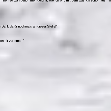
n Ihnen so wahrgenommen gefühlt, wie ich bin, mit dem was ich schon aus mi
 Dank dafür nochmals an dieser Stelle!"
on dir zu lernen."