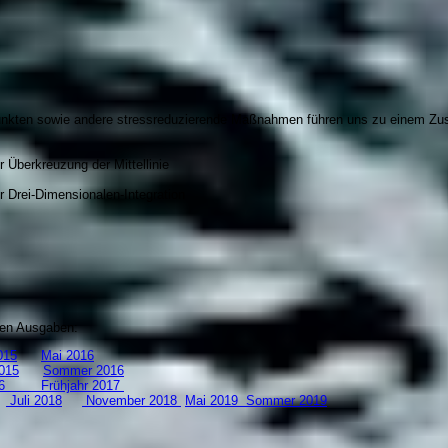
Punkten sowie andere stressreduzierende Maßnahmen führen uns zu einem Zus
 Überkreuzung der Mittellinie
 Drei-Dimensionalen-Integration
zten Ausgaben:
15
Mai 2016
015
Sommer 2016
 2016
Frühjahr 2017
8
Juli 2018
November 2018
Mai 2019
S
ommer 2019