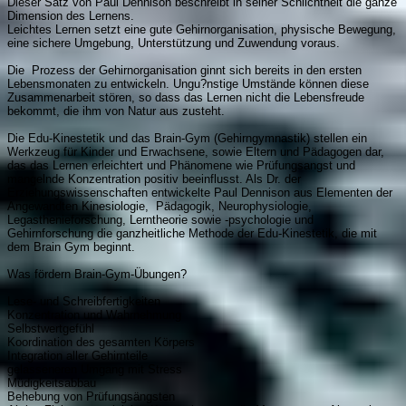
Dieser Satz von Paul Dennison beschreibt in seiner Schlichtheit die ganze
Dimension des Lernens.
Leichtes Lernen setzt eine gute Gehirnorganisation, physische Bewegung,
eine sichere Umgebung, Unterstützung und Zuwendung voraus.
Die Prozess der Gehirnorganisation ginnt sich bereits in den ersten
Lebensmonaten zu entwickeln. Ungu?nstige Umstände können diese
Zusammenarbeit stören, so dass das Lernen nicht die Lebensfreude
bekommt, die ihm von Natur aus zusteht.
Die Edu-Kinestetik und das Brain-Gym (Gehirngymnastik) stellen ein
Werkzeug für Kinder und Erwachsene, sowie Eltern und Pädagogen dar,
das das Lernen erleichtert und Phänomene wie Prüfungsangst und
mangelnde Konzentration positiv beeinflusst. Als Dr. der
Erziehungswissenschaften entwickelte Paul Dennison aus Elementen der
Angewandten Kinesiologie, Pädagogik, Neurophysiologie,
Legasthenieforschung, Lerntheorie sowie -psychologie und
Gehirnforschung die ganzheitliche Methode der Edu-Kinestetik, die mit
dem Brain Gym beginnt.
Was fördern Brain-Gym-Übungen?
Lese- und Schreibfertigkeiten
Konzentration und Wahrnehmung
Selbstwertgefühl
Koordination des gesamten Körpers
Integration aller Gehirnteile
gelasseneren Umgang mit Stress
Müdigkeitsabbau
Behebung von Prüfungsängsten