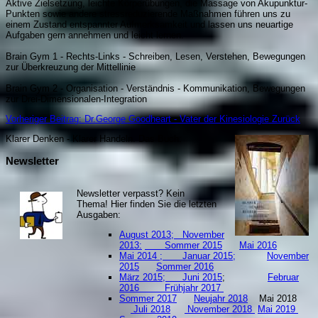
Aktive Zielsetzung, leichte Körperübungen, die Massage von Akupunktur-
Punkten sowie andere stressreduzierende Maßnahmen führen uns zu
einem Zustand entspannter Aufmerksamkeit und lassen uns neuartige
Aufgaben gern annehmen und leicht lernen.
Brain Gym 1 - Rechts-Links - Schreiben, Lesen, Verstehen, Bewegungen
zur Überkreuzung der Mittellinie
Brain Gym 2 - Organisation - Verständnis - Kommunikation, Bewegungen
zur Drei-Dimensionalen-Integration
Vorheriger Beitrag: Dr.George Goodheart - Vater der Kinesiologie
Zurück
Klarer Denken - Klarer Handeln. Da
s Buch:
Newsletter
Newsletter verpasst? Kein
Thema! Hier finden Sie die letzten
Ausgaben:
August 2013;
November
2013:
Sommer 2015
Mai 2016
Mai 2014 ;
Januar 2015;
November
2015
Sommer 2016
März 2015;
Juni 2015
;
Februar
2016
Frühjahr 2017
Sommer 2017
Neujahr 2018
Mai 2018
Juli 2018
November 2018
Mai 2019