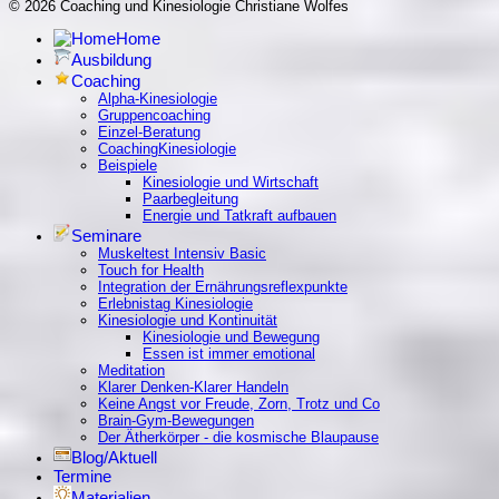
© 2026 Coaching und Kinesiologie Christiane Wolfes
Home
Ausbildung
Coaching
Alpha-Kinesiologie
Gruppencoaching
Einzel-Beratung
CoachingKinesiologie
Beispiele
Kinesiologie und Wirtschaft
Paarbegleitung
Energie und Tatkraft aufbauen
Seminare
Muskeltest Intensiv Basic
Touch for Health
Integration der Ernährungsreflexpunkte
Erlebnistag Kinesiologie
Kinesiologie und Kontinuität
Kinesiologie und Bewegung
Essen ist immer emotional
Meditation
Klarer Denken-Klarer Handeln
Keine Angst vor Freude, Zorn, Trotz und Co
Brain-Gym-Bewegungen
Der Ätherkörper - die kosmische Blaupause
Blog/Aktuell
Termine
Materialien