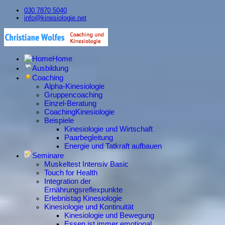
030 7870 5040
info@kinesiologie.net
Home
Ausbildung
Coaching
Alpha-Kinesiologie
Gruppencoaching
Einzel-Beratung
CoachingKinesiologie
Beispiele
Kinesiologie und Wirtschaft
Paarbegleitung
Energie und Tatkraft aufbauen
Seminare
Muskeltest Intensiv Basic
Touch for Health
Integration der
Ernährungsreflexpunkte
Erlebnistag Kinesiologie
Kinesiologie und Kontinuität
Kinesiologie und Bewegung
Essen ist immer emotional