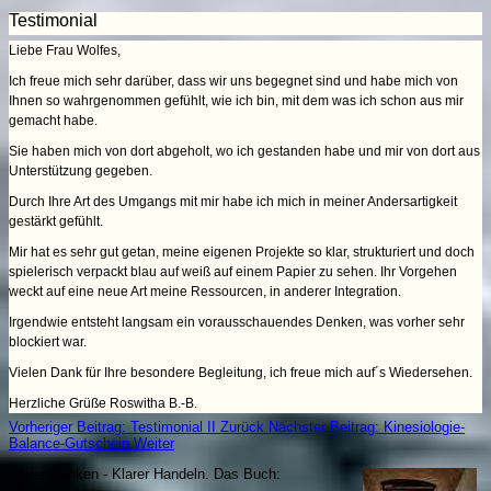
Testimonial
Liebe Frau Wolfes,
Ich freue mich sehr darüber, dass wir uns begegnet sind und habe mich von
Ihnen so wahrgenommen gefühlt, wie ich bin, mit dem was ich schon aus mir
gemacht habe.
Sie haben mich von dort abgeholt, wo ich gestanden habe und mir von dort aus
Unterstützung gegeben.
Durch Ihre Art des Umgangs mit mir habe ich mich in meiner Andersartigkeit
gestärkt gefühlt.
Mir hat es sehr gut getan, meine eigenen Projekte so klar, strukturiert und doch
spielerisch verpackt blau auf weiß auf einem Papier zu sehen. Ihr Vorgehen
weckt auf eine neue Art meine Ressourcen, in anderer Integration.
Irgendwie entsteht langsam ein vorausschauendes Denken, was vorher sehr
blockiert war.
Vielen Dank für Ihre besondere Begleitung, ich freue mich auf´s Wiedersehen.
Herzliche Grüße
Roswitha B.-B.
Vorheriger Beitrag: Testimonial II
Zurück
Nächster Beitrag: Kinesiologie-
Balance-Gutschein
Weiter
Klarer Denken - Klarer Handeln. Da
s Buch: