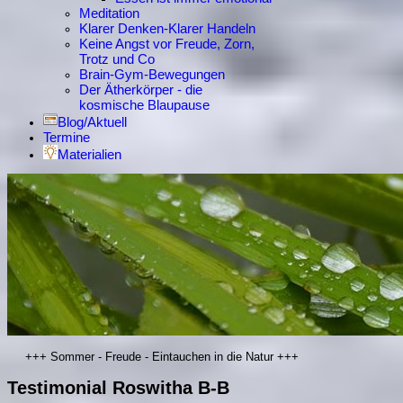
Meditation
Klarer Denken-Klarer Handeln
Keine Angst vor Freude, Zorn,
Trotz und Co
Brain-Gym-Bewegungen
Der Ätherkörper - die
kosmische Blaupause
Blog/Aktuell
Termine
Materialien
+++ Sommer - Freude - Eintauchen in die Natur +++
Testimonial Roswitha B-B