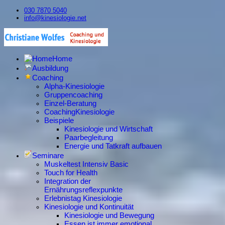
030 7870 5040
info@kinesiologie.net
Home
Ausbildung
Coaching
Alpha-Kinesiologie
Gruppencoaching
Einzel-Beratung
CoachingKinesiologie
Beispiele
Kinesiologie und Wirtschaft
Paarbegleitung
Energie und Tatkraft aufbauen
Seminare
Muskeltest Intensiv Basic
Touch for Health
Integration der
Ernährungsreflexpunkte
Erlebnistag Kinesiologie
Kinesiologie und Kontinuität
Kinesiologie und Bewegung
Essen ist immer emotional