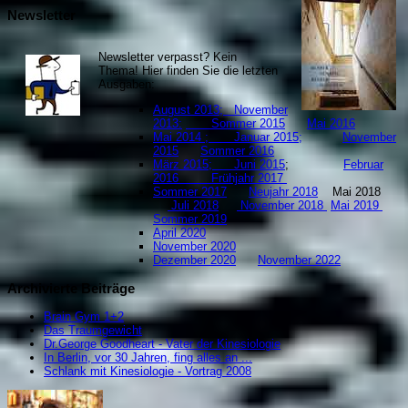
Newsletter
Newsletter verpasst? Kein
Thema! Hier finden Sie die letzten
Ausgaben:
August 2013;
November
2013:
Sommer 2015
Mai 2016
Mai 2014 ;
Januar 2015;
November
2015
Sommer 2016
März 2015;
Juni 2015
;
Februar
2016
Frühjahr 2017
Sommer 2017
Neujahr 2018
Mai 2018
Juli 2018
November 2018
Mai 2019
S
ommer 2019
April 2020
November 2020
Dezember 2020
November 2022
Archivierte Beiträge
Brain Gym 1+2
Das Traumgewicht
Dr.George Goodheart - Vater der Kinesiologie
In Berlin, vor 30 Jahren, fing alles an ...
Schlank mit Kinesiologie - Vortrag 2008