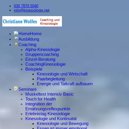
030 7870 5040
info@kinesiologie.net
Home
Ausbildung
Coaching
Alpha-Kinesiologie
Gruppencoaching
Einzel-Beratung
CoachingKinesiologie
Beispiele
Kinesiologie und Wirtschaft
Paarbegleitung
Energie und Tatkraft aufbauen
Seminare
Muskeltest Intensiv Basic
Touch for Health
Integration der
Ernährungsreflexpunkte
Erlebnistag Kinesiologie
Kinesiologie und Kontinuität
Kinesiologie und Bewegung
Essen ist immer emotional