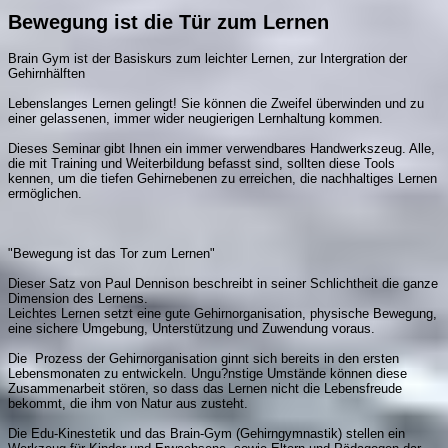
Bewegung ist die Tür zum Lernen
Brain Gym ist der Basiskurs zum leichter Lernen, zur Intergration der
Gehirnhälften
Lebenslanges Lernen gelingt! Sie können die Zweifel überwinden und zu
einer gelassenen, immer wider neugierigen Lernhaltung kommen.
Dieses Seminar gibt Ihnen ein immer verwendbares Handwerkszeug. Alle,
die mit Training und Weiterbildung befasst sind, sollten diese Tools
kennen, um die tiefen Gehirnebenen zu erreichen, die nachhaltiges Lernen
ermöglichen.
"Bewegung ist das Tor zum Lernen"
Dieser Satz von Paul Dennison beschreibt in seiner Schlichtheit die ganze
Dimension des Lernens.
Leichtes Lernen setzt eine gute Gehirnorganisation, physische Bewegung,
eine sichere Umgebung, Unterstützung und Zuwendung voraus.
Die Prozess der Gehirnorganisation ginnt sich bereits in den ersten
Lebensmonaten zu entwickeln. Ungu?nstige Umstände können diese
Zusammenarbeit stören, so dass das Lernen nicht die Lebensfreude
bekommt, die ihm von Natur aus zusteht.
Die Edu-Kinestetik und das Brain-Gym (Gehirngymnastik) stellen ein