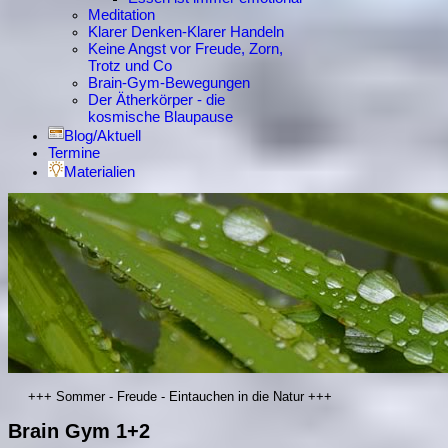
Meditation
Klarer Denken-Klarer Handeln
Keine Angst vor Freude, Zorn,
Trotz und Co
Brain-Gym-Bewegungen
Der Ätherkörper - die
kosmische Blaupause
Blog/Aktuell
Termine
Materialien
+++ Sommer - Freude - Eintauchen in die Natur +++
Brain Gym 1+2