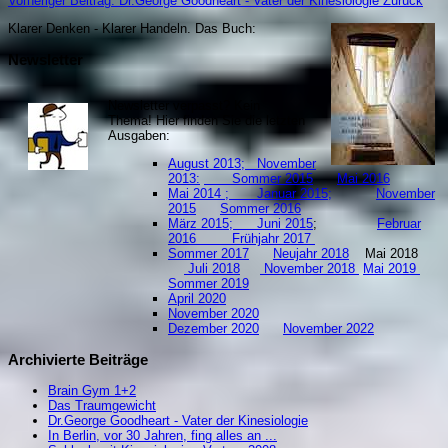
Vorheriger Beitrag: Dr.George Goodheart - Vater der Kinesiologie
Zurück
Klarer Denken - Klarer Handeln. Da
s Buch:
Newsletter
Newsletter verpasst? Kein
Thema! Hier finden Sie die letzten
Ausgaben:
August 2013;
November
2013:
Sommer 2015
Mai 2016
Mai 2014 ;
Januar 2015;
November
2015
Sommer 2016
März 2015;
Juni 2015
;
Februar
2016
Frühjahr 2017
Sommer 2017
Neujahr 2018
Mai 2018
Juli 2018
November 2018
Mai 2019
S
ommer 2019
April 2020
November 2020
Dezember 2020
November 2022
Archivierte Beiträge
Brain Gym 1+2
Das Traumgewicht
Dr.George Goodheart - Vater der Kinesiologie
In Berlin, vor 30 Jahren, fing alles an ...