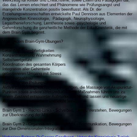
Werkzeug für Kinder und Erwachsene, sowie Eltern und Pädagogen dar,
das das Lernen erleichtert und Phänomene wie Prüfungsangst und
mangelnde Konzentration positiv beeinflusst. Als Dr. der
Erziehungswissenschaften entwickelte Paul Dennison aus Elementen der
Angewandten Kinesiologie, Pädagogik, Neurophysiologie,
Legasthenieforschung, Lerntheorie sowie -psychologie und
Gehirnforschung die ganzheitliche Methode der Edu-Kinestetik, die mit
dem Brain Gym beginnt.
Was fördern Brain-Gym-Übungen?
Lese- und Schreibfertigkeiten
Konzentration und Wahrnehmung
Selbstwertgefühl
Koordination des gesamten Körpers
Integration aller Gehirnteile
gelasseneren Umgang mit Stress
Müdigkeitsabbau
Behebung von Prüfungsängsten
Aktive Zielsetzung, leichte Körperübungen, die Massage von Akupunktur-
Punkten sowie andere stressreduzierende Maßnahmen führen uns zu
einem Zustand entspannter Aufmerksamkeit und lassen uns neuartige
Aufgaben gern annehmen und leicht lernen.
Brain Gym 1 - Rechts-Links - Schreiben, Lesen, Verstehen, Bewegungen
zur Überkreuzung der Mittellinie
Brain Gym 2 - Organisation - Verständnis - Kommunikation, Bewegungen
zur Drei-Dimensionalen-Integration