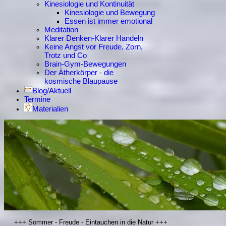
Kinesiologie und Kontinuität
Kinesiologie und Bewegung
Essen ist immer emotional
Meditation
Klarer Denken-Klarer Handeln
Keine Angst vor Freude, Zorn,
Trotz und Co
Brain-Gym-Bewegungen
Der Ätherkörper - die
kosmische Blaupause
Blog/Aktuell
Termine
Materialien
+++ Sommer - Freude - Eintauchen in die Natur +++