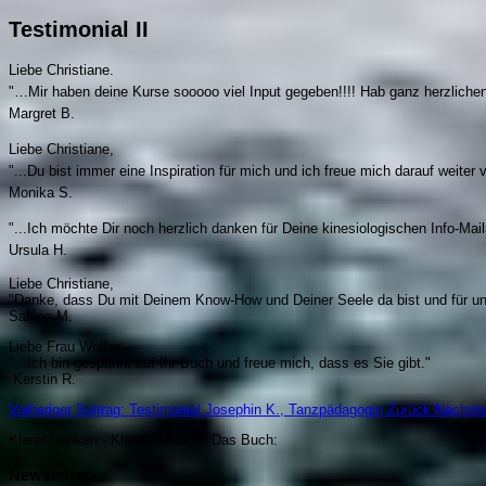
Testimonial II
Liebe Christiane.
"…Mir haben deine Kurse sooooo viel Input gegeben!!!! Hab ganz herzlichen
Margret B.
Liebe Christiane,
"...Du bist immer eine Inspiration für mich und ich freue mich darauf weiter v
Monika S.
"...Ich möchte Dir noch herzlich danken für Deine kinesiologischen Info-Mails
Ursula H.
Liebe Christiane,
"Danke, dass Du mit Deinem Know-How und Deiner Seele da bist und für uns
Sabine M.
Liebe Frau Wolfes
"...Ich bin gespannt auf Ihr Buch und freue mich, dass es Sie gibt."
Kerstin R.
Vorheriger Beitrag: Testimonial Josephin K., Tanzpädagogin
Zurück
Nächste
Klarer Denken - Klarer Handeln. Da
s Buch:
Newsletter