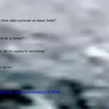
 Dank dafür nochmals an dieser Stelle!"
on dir zu lernen."
, die ich regelrecht verschlinge."
 da bist."
r Beitrag: Testimonial Roswitha B-B
Weiter