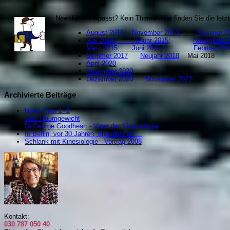
Newsletter verpasst? Kein Thema! Hier finden Sie die let
August 2013;
November 2013:
Sommer 20
Mai 2014 ;
Januar 2015;
November 2
März 2015;
Juni 2015
;
Februar
Sommer 2017
Neujahr 2018
Mai 201
April 2020
November 2020
Dezember 2020
November 2022
Archivierte Beiträge
Brain Gym 1+2
Das Traumgewicht
Dr.George Goodheart - Vater der Kinesiologie
In Berlin, vor 30 Jahren, fing alles an ...
Schlank mit Kinesiologie - Vortrag 2008
Kontakt:
030 787 050 40