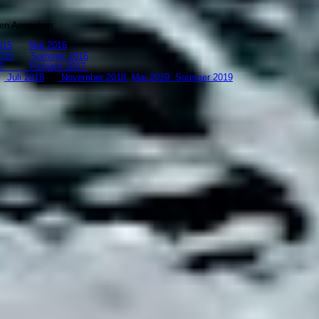
zten Ausgaben:
15
Mai 2016
015
Sommer 2016
 2016
Frühjahr 2017
8
Juli 2018
November 2018
Mai 2019
S
ommer 2019