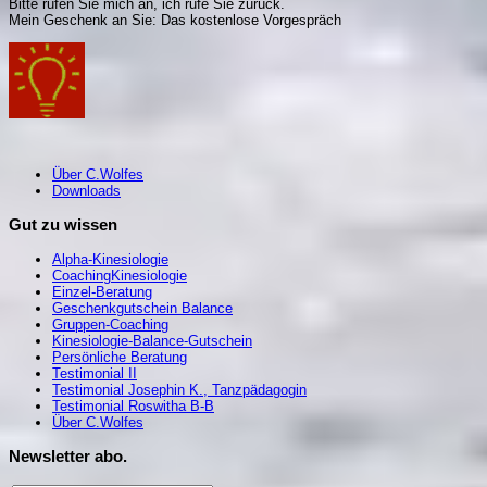
Bitte rufen Sie mich an, i
ch rufe Sie zurück.
Mein Geschenk an Sie: Das kostenlose Vorgespräch
Über C.Wolfes
Downloads
Gut zu wissen
Alpha-Kinesiologie
CoachingKinesiologie
Einzel-Beratung
Geschenkgutschein Balance
Gruppen-Coaching
Kinesiologie-Balance-Gutschein
Persönliche Beratung
Testimonial II
Testimonial Josephin K., Tanzpädagogin
Testimonial Roswitha B-B
Über C.Wolfes
Newsletter abo.