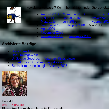
Newsletter verpasst? Kein Thema! Hier finden Sie die let
August 2013;
November 2013:
Sommer 20
Mai 2014 ;
Januar 2015;
November 2
März 2015;
Juni 2015
;
Februar
Sommer 2017
Neujahr 2018
Mai 201
April 2020
November 2020
Dezember 2020
November 2022
Archivierte Beiträge
Brain Gym 1+2
Das Traumgewicht
Dr.George Goodheart - Vater der Kinesiologie
In Berlin, vor 30 Jahren, fing alles an ...
Schlank mit Kinesiologie - Vortrag 2008
Kontakt:
030 787 050 40
Bitte rufen Sie mich an, i
ch rufe Sie zurück.