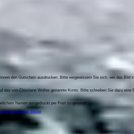
können den Gutschein ausdrucken. Bitte vergewissern Sie sich, wie das Bild i
auf das von Christiane Wolfes genannte Konto. Bitte schreiben Sie dazu eine
önlichem Namen ausgedruckt per Post zu gesandt.
chingKinesiologie
Weiter