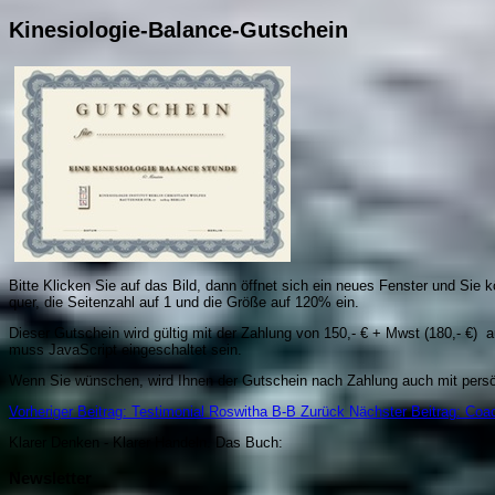
Kinesiologie-Balance-Gutschein
Bitte Klicken Sie auf das Bild, dann öffnet sich ein neues Fenster und Sie 
quer, die Seitenzahl auf 1 und die Größe auf 120% ein.
Dieser Gutschein wird gültig mit der Zahlung von 150,- € + Mwst (180,- €) 
muss JavaScript eingeschaltet sein.
Wenn Sie wünschen, wird Ihnen der Gutschein nach Zahlung auch mit pers
Vorheriger Beitrag: Testimonial Roswitha B-B
Zurück
Nächster Beitrag: Coa
Klarer Denken - Klarer Handeln. Da
s Buch:
Newsletter