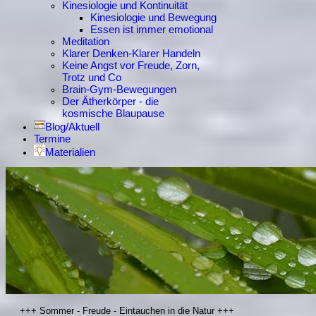
Kinesiologie und Kontinuität
Kinesiologie und Bewegung
Essen ist immer emotional
Meditation
Klarer Denken-Klarer Handeln
Keine Angst vor Freude, Zorn,
Trotz und Co
Brain-Gym-Bewegungen
Der Ätherkörper - die
kosmische Blaupause
Blog/Aktuell
Termine
Materialien
+++ Sommer - Freude - Eintauchen in die Natur +++