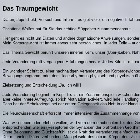
Das Traumgewicht
Diäten, Jojo-Effekt, Versuch und Irrtum – es gibt viele, oft negative Erf
Christiane Wolfes hat für Sie das richtige Süppchen zusammengebraut.
Hier geht es nicht um Diäten und andere dogmatische Anweisungen, sonde
Mein Körpergewicht ist immer etwas sehr persönliches. In jeder Zelle – auc
Das Thema Gewicht berührt unseren inneren Kern, unser (Über-)Leben. Nahru
Jede Veränderung ruft vergangene Erfahrungen hervor. Jedes Kilo ist mit 
Ein wichtiger Schritt zu einer nachhaltigen Veränderung des Körpergewichte
Bewegungsprogramm oder dem Tagesrhythmus physisch und psychisch über e
Zielsetzung und Entscheidung „Ja, ich will“!
Jede Veränderung beginnt im Kopf. Es ist ein Zusammenspiel zwischen dem
aber keine innere Aufregung, sprich Motivation aktiviert, wird jede Handlung 
Dann hat der Schokoriegel bei der ersten Gelegenheit das Heft in der Hand
Die Neurowissenschaft erforscht immer intensiver die Zusammenhänge von
Was wir erleben oder erleben wollen, wird vom dem emotionalen Teil des Ge
entsprechenden Stellen (Rezeptoren der Synapsen der präfrontalen Großhir
Ohne Belohnung und Glücksgefühl ist die Kraft der Veränderung einfach zu 
Der mit vielen Diäten verbundene Mangel wirkt deshalb im Körper dem Ziel 