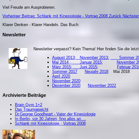
Viel Freude am Ausprobieren.
Vorheriger Beitrag: Schlank mit Kinesiologie - Vortrag 2008
Zurück
Nächster 
Klarer Denken - Klarer Handeln. Da
s Buch:
Newsletter
Newsletter verpasst? Kein Thema! Hier finden Sie die let
August 2013;
November 2013:
Sommer 20
Mai 2014 ;
Januar 2015;
November 2
März 2015;
Juni 2015
;
Februar
Sommer 2017
Neujahr 2018
Mai 201
April 2020
November 2020
Dezember 2020
November 2022
Archivierte Beiträge
Brain Gym 1+2
Das Traumgewicht
Dr.George Goodheart - Vater der Kinesiologie
In Berlin, vor 30 Jahren, fing alles an ...
Schlank mit Kinesiologie - Vortrag 2008