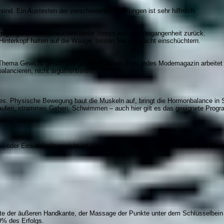
ind. Ein Austesten der verschiedenen Richtungen ist sehr hilfreich.
gegangenen Diätversuchen bleibt Stress aus der Vergangenheit zurück.
 Hinterkopf halten auf die Waage, lassen Sie sich nicht einschüchtern.
s Thema Gewicht gehört und gesehen haben. Fast jedes Modemagazin arbeitet 
balancieren, nicht argumentieren!
es. Physische Bewegung baut die Muskeln auf, bringt die Hormonbalance in
aufen, strammes Gehen, Schwimmen – auch hier gilt es das geeignete Prog
utz-, oder Einsamkeitsgewicht ist, ihm wird mit kinesiologischen Tests und S
itte der äußeren Handkante, der Massage der Punkte unter dem Schlüsselbei
0% des Erfolgs.