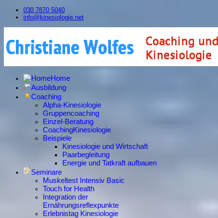
030 7870 5040
info@kinesiologie.net
Home
Ausbildung
Coaching
Alpha-Kinesiologie
Gruppencoaching
Einzel-Beratung
CoachingKinesiologie
Beispiele
Kinesiologie und Wirtschaft
Paarbegleitung
Energie und Tatkraft aufbauen
Seminare
Muskeltest Intensiv Basic
Touch for Health
Integration der
Ernährungsreflexpunkte
Erlebnistag Kinesiologie