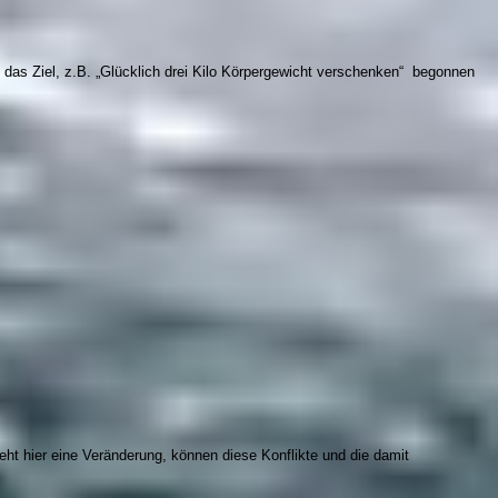
das Ziel, z.B. „Glücklich drei Kilo Körpergewicht verschenken“ begonnen
t hier eine Veränderung, können diese Konflikte und die damit