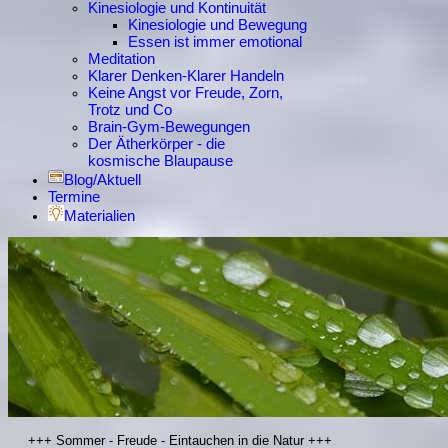
Kinesiologie und Kontinuität
Kinesiologie und Bewegung
Essen ist immer emotional
Meditation
Klarer Denken-Klarer Handeln
Keine Angst vor Freude, Zorn,
Trotz und Co
Brain-Gym-Bewegungen
Der Ätherkörper - die
kosmische Blaupause
Blog/Aktuell
Termine
Materialien
+++ Sommer - Freude - Eintauchen in die Natur +++