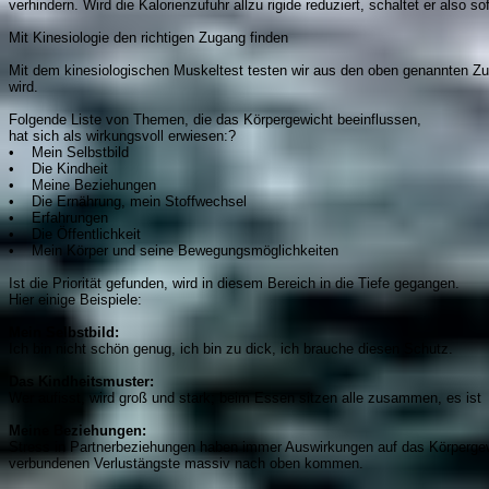
verhindern. Wird die Kalorienzufuhr allzu rigide reduziert, schaltet er also s
Mit Kinesiologie den richtigen Zugang finden
Mit dem kinesiologischen Muskeltest testen wir aus den oben genannten Zu
wird.
Folgende Liste von Themen, die das Körpergewicht beeinflussen,
hat sich als wirkungsvoll erwiesen:?
• Mein Selbstbild
• Die Kindheit
• Meine Beziehungen
• Die Ernährung, mein Stoffwechsel
• Erfahrungen
• Die Öffentlichkeit
• Mein Körper und seine Bewegungsmöglichkeiten
Ist die Priorität gefunden, wird in diesem Bereich in die Tiefe gegangen.
Hier einige Beispiele:
Mein Selbstbild:
Ich bin nicht schön genug, ich bin zu dick, ich brauche diesen Schutz.
Das Kindheitsmuster:
Wer aufisst, wird groß und stark; beim Essen sitzen alle zusammen, es ist g
Meine Beziehungen:
Stress in Partnerbeziehungen haben immer Auswirkungen auf das Körpergewi
verbundenen Verlustängste massiv nach oben kommen.