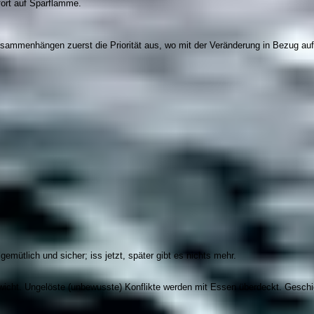
ofort auf Sparflamme.
sammenhängen zuerst die Priorität aus, wo mit der Veränderung in Bezug auf 
emütlich und sicher; iss jetzt, später gibt es nichts mehr.
cht. Ungelöste (unbewusste) Konflikte werden mit Essen überdeckt. Geschieh