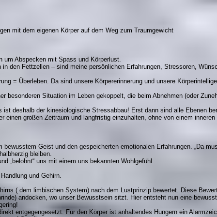
ahrungen mit dem eigenen Körper auf dem Weg zum Traumgewicht
rn um Abspecken mit Spass und Körperlust.
h in den Fettzellen – sind meine persönlichen Erfahrungen, Stressoren, Wünsc
ng = Überleben. Da sind unsere Körpererinnerung und unsere Körperintellige
einer besonderen Situation im Leben gekoppelt, die beim Abnehmen (oder Zu
s ist deshalb der kinesiologische Stressabbau! Erst dann sind alle Ebenen b
inen großen Zeitraum und langfristig einzuhalten, ohne von einem innere
 bewusstem Geist und den gespeicherten emotionalen Erfahrungen. „Da musst
halbherzig bleiben.
 und „belohnt“ uns mit einem uns bekannten Wohlgefühl.
 Handlung und Gehirn.
hirns ( dem limbischen System) nach dem Lustprinzip bewertet. Diese Bewertu
nrinde) andocken, wo unser Bewusstsein sitzt. Hier entsteht nun eine bewus
gering!
direkt entgegengesetzt. Für den Körper ist anhaltendes Hungern ein Alarmzei