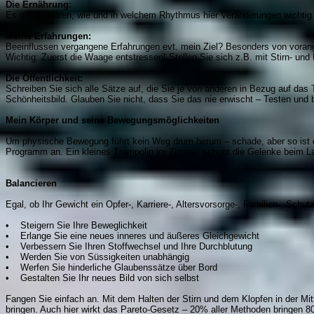
Die Ernährung:
Es gilt zu klären, wie und in welchem Rhythmus hier Veränderungen wichtig s
Meine Erfahrungen:
Beeinflussen vergangene Erfahrungen evt. mein Ziel? Besonders von voran
Wichtig: Zuerst die Waage entstressen! Stellen Sie sich z.B. mit Stirn- und
Die Öffentlichkeit:
Schreiben Sie sich alle Sätze auf, die Sie je von anderen in Bezug auf da
Schönheitsbild. Glauben Sie nicht, dass Sie das nie erwischt – Testen und 
Mein Körper und seine Bewegungsmöglichkeiten
Um physische Bewegung führt kein Weg drum herum – schade, aber so ist 
Programm an. Ein kleines Trampolin im Zimmer schont die Gelenke beim L
Balancieren
Egal, ob Ihr Gewicht ein Opfer-, Karriere-, Altersvorsorge-, Familien-, Sch
• Steigern Sie Ihre Beweglichkeit
• Erlange Sie eine neues inneres und äußeres Gleichgewicht
• Verbessern Sie Ihren Stoffwechsel und Ihre Durchblutung
• Werden Sie von Süssigkeiten unabhängig
• Werfen Sie hinderliche Glaubenssätze über Bord
• Gestalten Sie Ihr neues Bild von sich selbst
Fangen Sie einfach an. Mit dem Halten der Stirn und dem Klopfen in der M
bringen. Auch hier wirkt das Pareto-Gesetz – 20% aller Methoden bringen 8