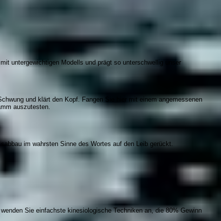
mit untergewichtigen Modells und prägt so unterschwellig unser
 Schwung und klärt den Kopf. Fangen Sie hier mit einem angemessenen
ramm auszutesten.
tressabbau im wahrsten Sinne des Wortes auf den Leib gerückt.
n wenden Sie einfachste kinesiologische Techniken an, die 80% Gewinn