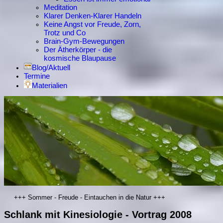
Meditation
Klarer Denken-Klarer Handeln
Keine Angst vor Freude, Zorn,
Trotz und Co
Brain-Gym-Bewegungen
Der Ätherkörper - die
kosmische Blaupause
Blog/Aktuell
Termine
Materialien
+++ Sommer - Freude - Eintauchen in die Natur +++
Schlank mit Kinesiologie - Vortrag 2008