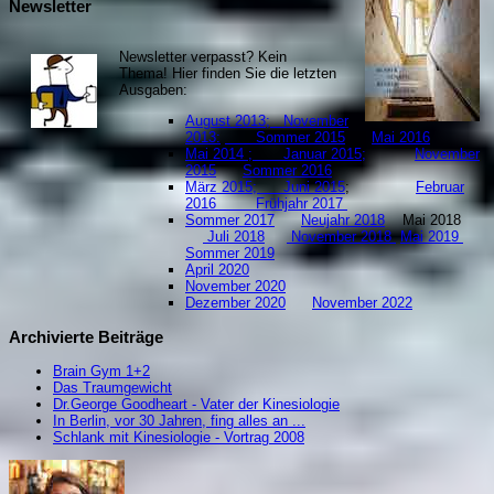
Newsletter
Newsletter verpasst? Kein
Thema! Hier finden Sie die letzten
Ausgaben:
August 2013;
November
2013:
Sommer 2015
Mai 2016
Mai 2014 ;
Januar 2015;
November
2015
Sommer 2016
März 2015;
Juni 2015
;
Februar
2016
Frühjahr 2017
Sommer 2017
Neujahr 2018
Mai 2018
Juli 2018
November 2018
Mai 2019
S
ommer 2019
April 2020
November 2020
Dezember 2020
November 2022
Archivierte Beiträge
Brain Gym 1+2
Das Traumgewicht
Dr.George Goodheart - Vater der Kinesiologie
In Berlin, vor 30 Jahren, fing alles an ...
Schlank mit Kinesiologie - Vortrag 2008