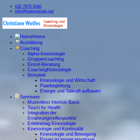
030 7870 5040
info@kinesiologie.net
Home
Ausbildung
Coaching
Alpha-Kinesiologie
Gruppencoaching
Einzel-Beratung
CoachingKinesiologie
Beispiele
Kinesiologie und Wirtschaft
Paarbegleitung
Energie und Tatkraft aufbauen
Seminare
Muskeltest Intensiv Basic
Touch for Health
Integration der
Ernährungsreflexpunkte
Erlebnistag Kinesiologie
Kinesiologie und Kontinuität
Kinesiologie und Bewegung
Essen ist immer emotional