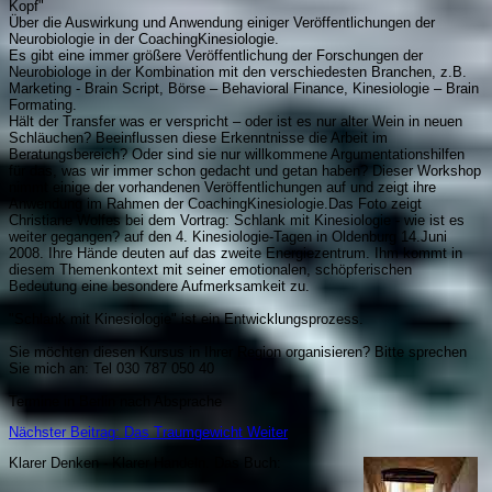
Kopf"
Über die Auswirkung und Anwendung einiger Veröffentlichungen der
Neurobiologie in der CoachingKinesiologie.
Es gibt eine immer größere Veröffentlichung der Forschungen der
Neurobiologe in der Kombination mit den verschiedesten Branchen, z.B.
Marketing - Brain Script, Börse – Behavioral Finance, Kinesiologie – Brain
Formating.
Hält der Transfer was er verspricht – oder ist es nur alter Wein in neuen
Schläuchen? Beeinflussen diese Erkenntnisse die Arbeit im
Beratungsbereich? Oder sind sie nur willkommene Argumentationshilfen
für das, was wir immer schon gedacht und getan haben? Dieser Workshop
nimmt einige der vorhandenen Veröffentlichungen auf und zeigt ihre
Anwendung im Rahmen der CoachingKinesiologie.Das Foto zeigt
Christiane Wolfes bei dem Vortrag: Schlank mit Kinesiologie - wie ist es
weiter gegangen? auf den 4. Kinesiologie-Tagen in Oldenburg 14.Juni
2008. Ihre Hände deuten auf das zweite Energiezentrum. Ihm kommt in
diesem Themenkontext mit seiner emotionalen, schöpferischen
Bedeutung eine besondere Aufmerksamkeit zu.
"Schlank mit Kinesiologie" ist ein Entwicklungsprozess.
Sie möchten diesen Kursus in Ihrer Region organisieren? Bitte sprechen
Sie mich an: Tel 030 787 050 40
Termine in Berlin nach Absprache
Nächster Beitrag: Das Traumgewicht
Weiter
Klarer Denken - Klarer Handeln. Da
s Buch: