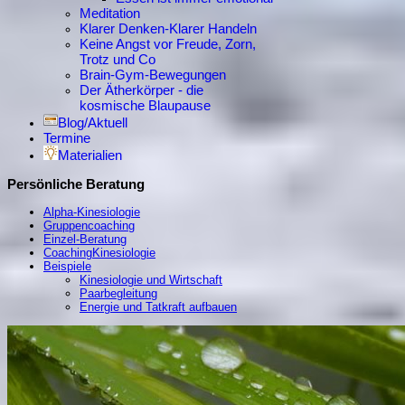
Meditation
Klarer Denken-Klarer Handeln
Keine Angst vor Freude, Zorn,
Trotz und Co
Brain-Gym-Bewegungen
Der Ätherkörper - die
kosmische Blaupause
Blog/Aktuell
Termine
Materialien
Persönliche Beratung
Alpha-Kinesiologie
Gruppencoaching
Einzel-Beratung
CoachingKinesiologie
Beispiele
Kinesiologie und Wirtschaft
Paarbegleitung
Energie und Tatkraft aufbauen