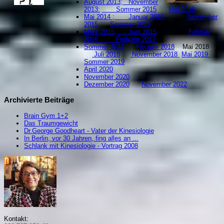
August 2013;
November
2013:
Sommer 2015
Mai 2016
Mai 2014 ;
Januar 2015;
November
2015
Sommer 2016
März 2015;
Juni 2015
;
Februar
2016
Frühjahr 2017
Sommer 2017
Neujahr 2018
Mai 2018
Juli 2018
November 2018
Mai 2019
S
ommer 2019
April 2020
November 2020
Dezember 2020
November 2022
Archivierte Beiträge
Brain Gym 1+2
Das Traumgewicht
Dr.George Goodheart - Vater der Kinesiologie
In Berlin, vor 30 Jahren, fing alles an ...
Schlank mit Kinesiologie - Vortrag 2008
Kontakt: