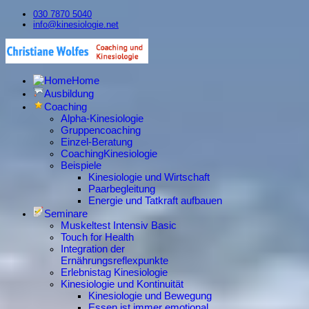
030 7870 5040
info@kinesiologie.net
Home
Ausbildung
Coaching
Alpha-Kinesiologie
Gruppencoaching
Einzel-Beratung
CoachingKinesiologie
Beispiele
Kinesiologie und Wirtschaft
Paarbegleitung
Energie und Tatkraft aufbauen
Seminare
Muskeltest Intensiv Basic
Touch for Health
Integration der
Ernährungsreflexpunkte
Erlebnistag Kinesiologie
Kinesiologie und Kontinuität
Kinesiologie und Bewegung
Essen ist immer emotional