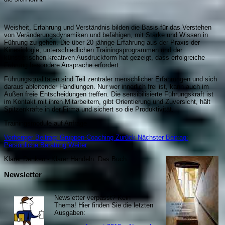
Weisheit, Erfahrung und Verständnis bilden die Basis für das Verstehen
von Veränderungsdynamiken und befähigen, mit Stärke und Wissen in
Führung zu gehen. Die über 20 jährige Erfahrung aus der Praxis der
Kinesiologie, unterschiedlichen Trainingsprogrammen und der
künstlerischen kreativen Ausdruckform hat gezeigt, dass erfolgreiche
Führung besondere Ansprache erfordert.
Führungsqualitäten sind Teil zentraler menschlicher Erfahrungen und sich
daraus ableitender Handlungen. Nur wer innerlich frei ist, kann auch im
Außen freie Entscheidungen treffen. Die sensibilisierte Führungskraft ist
im Kontakt mit ihren Mitarbeitern, gibt Orientierung und Zuversicht, hält
Spitzenkräfte in der Firma und sichert so die Produktivität.
Trainingsmodule auf Anfrage
Vorheriger Beitrag: Gruppen-Coaching
Zurück
Nächster Beitrag:
Persönliche Beratung
Weiter
Klarer Denken - Klarer Handeln. Da
s Buch:
Newsletter
Newsletter verpasst? Kein
Thema! Hier finden Sie die letzten
Ausgaben: