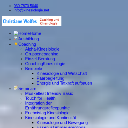
030 7870 5040
info@kinesiologie.net
Home
Ausbildung
Coaching
Alpha-Kinesiologie
Gruppencoaching
Einzel-Beratung
CoachingKinesiologie
Beispiele
Kinesiologie und Wirtschaft
Paarbegleitung
Energie und Tatkraft aufbauen
Seminare
Muskeltest Intensiv Basic
Touch for Health
Integration der
Ernährungsreflexpunkte
Erlebnistag Kinesiologie
Kinesiologie und Kontinuität
Kinesiologie und Bewegung
Essen ist immer emotional