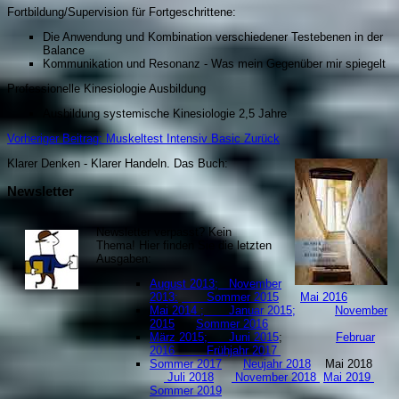
Fortbildung/Supervision für Fortgeschrittene:
Die Anwendung und Kombination verschiedener Testebenen in der
Balance
Kommunikation und Resonanz - Was mein Gegenüber mir spiegelt
Professionelle Kinesiologie Ausbildung
Ausbildung systemische Kinesiologie 2,5 Jahre
Vorheriger Beitrag: Muskeltest Intensiv Basic
Zurück
Klarer Denken - Klarer Handeln. Da
s Buch:
Newsletter
Newsletter verpasst? Kein
Thema! Hier finden Sie die letzten
Ausgaben:
August 2013;
November
2013:
Sommer 2015
Mai 2016
Mai 2014 ;
Januar 2015;
November
2015
Sommer 2016
März 2015;
Juni 2015
;
Februar
2016
Frühjahr 2017
Sommer 2017
Neujahr 2018
Mai 2018
Juli 2018
November 2018
Mai 2019
S
ommer 2019