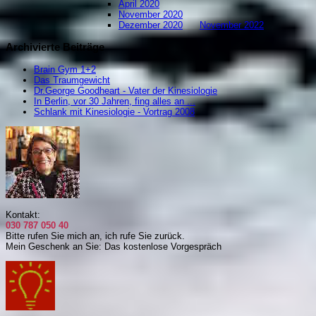
April 2020
November 2020
Dezember 2020
November 2022
Archivierte Beiträge
Brain Gym 1+2
Das Traumgewicht
Dr.George Goodheart - Vater der Kinesiologie
In Berlin, vor 30 Jahren, fing alles an ...
Schlank mit Kinesiologie - Vortrag 2008
Kontakt:
030 787 050 40
Bitte rufen Sie mich an, i
ch rufe Sie zurück.
Mein Geschenk an Sie: Das kostenlose Vorgespräch