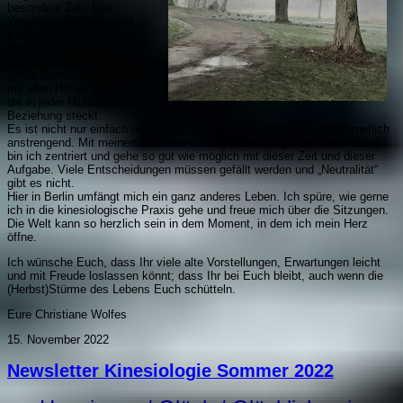
besondere Zeit. Das
Vergehen von Geist und
Kraft ist sichtbar und will
doch mit aller Hingabe
begleitet werden. Welch eine
große Schule des Lebens,
mit allen Höhen und Tiefen,
die in jeder Mutter-Tochter
Beziehung steckt.
Es ist nicht nur einfach und leicht, sondern auch emotional und körperlich
anstrengend. Mit meinem Handwerkszeug (Kinesiologie und Meditation)
bin ich zentriert und gehe so gut wie möglich mit dieser Zeit und dieser
Aufgabe. Viele Entscheidungen müssen gefällt werden und „Neutralität“
gibt es nicht.
Hier in Berlin umfängt mich ein ganz anderes Leben. Ich spüre, wie gerne
ich in die kinesiologische Praxis gehe und freue mich über die Sitzungen.
Die Welt kann so herzlich sein in dem Moment, in dem ich mein Herz
öffne.
Ich wünsche Euch, dass Ihr viele alte Vorstellungen, Erwartungen leicht
und mit Freude loslassen könnt; dass Ihr bei Euch bleibt, auch wenn die
(Herbst)Stürme des Lebens Euch schütteln.
Eure Christiane Wolfes
15. November 2022
Newsletter Kinesiologie Sommer 2022