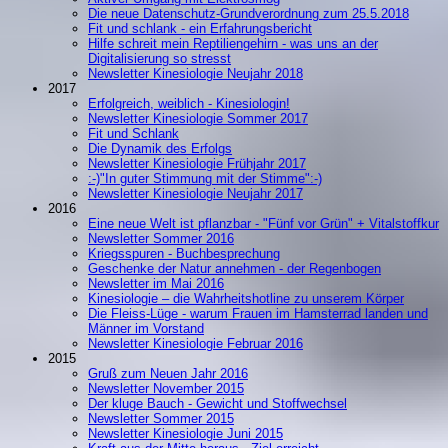
Die neue Datenschutz-Grundverordnung zum 25.5.2018
Fit und schlank - ein Erfahrungsbericht
Hilfe schreit mein Reptiliengehirn - was uns an der
Digitalisierung so stresst
Newsletter Kinesiologie Neujahr 2018
2017
Erfolgreich, weiblich - Kinesiologin!
Newsletter Kinesiologie Sommer 2017
Fit und Schlank
Die Dynamik des Erfolgs
Newsletter Kinesiologie Frühjahr 2017
:-)"In guter Stimmung mit der Stimme":-)
Newsletter Kinesiologie Neujahr 2017
2016
Eine neue Welt ist pflanzbar - "Fünf vor Grün" + Vitalstoffkur
Newsletter Sommer 2016
Kriegsspuren - Buchbesprechung
Geschenke der Natur annehmen - der Regenbogen
Newsletter im Mai 2016
Kinesiologie – die Wahrheitshotline zu unserem Körper
Die Fleiss-Lüge - warum Frauen im Hamsterrad landen und
Männer im Vorstand
Newsletter Kinesiologie Februar 2016
2015
Gruß zum Neuen Jahr 2016
Newsletter November 2015
Der kluge Bauch - Gewicht und Stoffwechsel
Newsletter Sommer 2015
Newsletter Kinesiologie Juni 2015