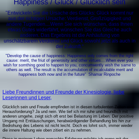
H
appiness /
Glück / Glücklich sein
"Entwickeln Sie die Ursache des Glücks: Glück kommt nur
aus der richtigen Ursache: Verdienst, Großzügigkeit und
andere Tugenden....Wenn Sie sich wünschen, dass Ihnen
etwas Gutes widerfährt, wünschen Sie das Gleiche auch
anderen. Das Ergebnis ist die Anhäufung von
unschätzbarem Verdienst und Glück sowohl jetzt als auch in
der Zukunft.“
"
D
evelop the cause of happiness: Happiness only comes from the right
cause: merit, the friut of generosity and other virtues....When ever you
wish for somthing good to happen to you, concurrwently wish the same to
others as well. The result is the accumulation of incalculable merit and
happiness both now and in the future“
Shamar Rinpoche
Liebe Freundinnen und Freunde der Kinesiologie, liebe
Leserinnen und Leser,
Glücklich sein und Freude empfinden ist in diesen turbulenten Zeiten eine
Herausforderung? Ja und nein. Wie tief ich mir ruhe und freundlich mit
anderen umgehe, zeigt sich oft erst bei Belastung im Leben. Der positive
Umgang mit Enttäuschungen, herabwürdigender Behandlung bis hin zur
Bedrohung des Lebens ist nicht leicht. Doch es lohnt sich, immer wieder
die innere Haltung wie oben zitiert ein zu nehmen.
Diese in meinem Leben gemachte Erfahrung möchte ich gerne mit der