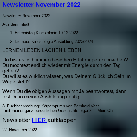
Newsletter November 2022
Newsletter November 2022
Aus dem Inhalt:
Erlebnistag Kinesiologie 10.12.2022
Die neue Kinesiologie Ausbildung 2023/2024
LERNEN LEBEN LACHEN LIEBEN
Du bist es leid, immer dieselben Erfahrungen zu machen?
Du möchtest endlich wieder mit Energie durch den Tag
gehen?
Du willst es wirklich wissen, was Deinem Glücklich Sein im
Wege steht?
Wenn Du die obigen Aussagen mit Ja beantwortest, dann
bist Du in meiner Ausbildung richtig.
3. Buchbesprechung: Körperspuren von Bernhard Voss
- mit meiner ganz persönlichen Geschichte ergänzt : Mein Ohr
Newsletter
HIER
aufklappen
27. November 2022