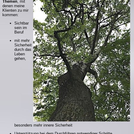
Themen
, mit
denen meine
Klienten zu mir
kommen:
Sichtbar
sein im
Beruf
mit mehr
Sicherheit
durch das
Leben
gehen,
besonders mehr innere Sicherheit
Unterstützung bei dem Durchführen notwendiger Schritte