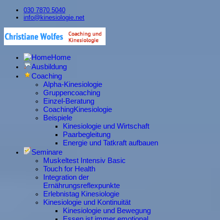
030 7870 5040
info@kinesiologie.net
Home
Ausbildung
Coaching
Alpha-Kinesiologie
Gruppencoaching
Einzel-Beratung
CoachingKinesiologie
Beispiele
Kinesiologie und Wirtschaft
Paarbegleitung
Energie und Tatkraft aufbauen
Seminare
Muskeltest Intensiv Basic
Touch for Health
Integration der
Ernährungsreflexpunkte
Erlebnistag Kinesiologie
Kinesiologie und Kontinuität
Kinesiologie und Bewegung
Essen ist immer emotional