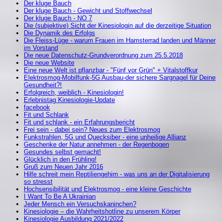
Der kluge Bauch
Der kluge Bauch - Gewicht und Stoffwechsel
Der kluge Bauch - NO 7
Die (subjektive) Sicht der Kinesiologin auf die derzeitige Situation
Die Dynamik des Erfolgs
Die Fleiss-Lüge - warum Frauen im Hamsterrad landen und Männer
im Vorstand
Die neue Datenschutz-Grundverordnung zum 25.5.2018
Die neue Website
Eine neue Welt ist pflanzbar - "Fünf vor Grün" + Vitalstoffkur
Elektrosmog-Mobilfunk-5G Ausbau-der sichere Sargnagel für Deine
Gesundheit?!
Erfolgreich, weiblich - Kinesiologin!
Erlebnistag Kinesiologie-Update
facebook
Fit und Schlank
Fit und schlank - ein Erfahrungsbericht
Frei sein - dabei sein? Neues zum Elektrosmog
Funkstrahlen, 5G und Quecksiber - eine unheilige Allianz
Geschenke der Natur annehmen - der Regenbogen
Gesundes selbst gemacht!
Glücklich in den Frühling!
Gruß zum Neuen Jahr 2016
Hilfe schreit mein Reptiliengehirn - was uns an der Digitalisierung
so stresst
Hochsensibilität und Elektrosmog - eine kleine Geschichte
I Want To Be A Ukrainian
Jeder Mensch ein Versuchskaninchen?
Kinesiologie – die Wahrheitshotline zu unserem Körper
Kinesiologie Ausbildung 2021/2022