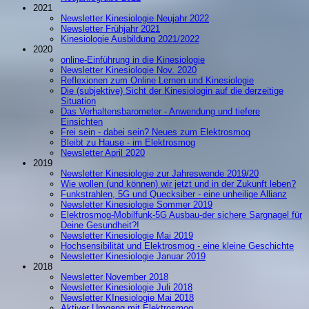
2021
Newsletter Kinesiologie Neujahr 2022
Newsletter Frühjahr 2021
Kinesiologie Ausbildung 2021/2022
2020
online-Einführung in die Kinesiologie
Newsletter Kinesiologie Nov. 2020
Reflexionen zum Online Lernen und Kinesiologie
Die (subjektive) Sicht der Kinesiologin auf die derzeitige
Situation
Das Verhaltensbarometer - Anwendung und tiefere
Einsichten
Frei sein - dabei sein? Neues zum Elektrosmog
Bleibt zu Hause - im Elektrosmog
Newsletter April 2020
2019
Newsletter Kinesiologie zur Jahreswende 2019/20
Wie wollen (und können) wir jetzt und in der Zukunft leben?
Funkstrahlen, 5G und Quecksiber - eine unheilige Allianz
Newsletter Kinesiologie Sommer 2019
Elektrosmog-Mobilfunk-5G Ausbau-der sichere Sargnagel für
Deine Gesundheit?!
Newsletter Kinesiologie Mai 2019
Hochsensibilität und Elektrosmog - eine kleine Geschichte
Newsletter Kinesiologie Januar 2019
2018
Newsletter November 2018
Newsletter Kinesiologie Juli 2018
Newsletter KInesiologie Mai 2018
Aktiver Umgang mit Elektrosmog