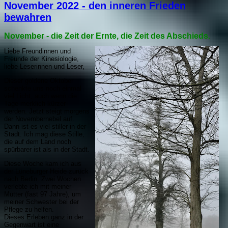
November 2022 - den inneren Frieden
bewahren
November - die Zeit der Ernte, die Zeit des Abschieds.
Liebe Freundinnen und
Freunde der Kinesiologie,
liebe Leserinnen und Leser,
Dieser goldene Oktober
schenkte uns noch einmal
viel Licht, auch wenn die
Tage merklich kürzer
werden. Jetzt steigt morgens
der Novembernebel auf.
Dann ist es viel stiller in der
Stadt. Ich mag diese Stille,
die auf dem Land noch
spürbarer ist als in der Stadt.
Diese Woche kam ich aus
der Lüneburger Heide zurück
nach Berlin. Zwei Wochen
verlebte ich mit meiner
Mutter (fast 97 Jahre), um
meiner Schwester bei der
Pflege zu helfen.
Dieses Erleben ganz in der
Gegenwart ist eine