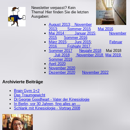
Newsletter verpasst? Kein
Thema! Hier finden Sie die letzten
Ausgaben:
August 2013;
November
2013:
Sommer 2015
Mai 2016
Mai 2014 ;
Januar 2015;
November
2015
Sommer 2016
März 2015;
Juni 2015
;
Februar
2016
Frühjahr 2017
Sommer 2017
Neujahr 2018
Mai 2018
Juli 2018
November 2018
Mai 2019
S
ommer 2019
April 2020
November 2020
Dezember 2020
November 2022
Archivierte Beiträge
Brain Gym 1+2
Das Traumgewicht
Dr.George Goodheart - Vater der Kinesiologie
In Berlin, vor 30 Jahren, fing alles an ...
Schlank mit Kinesiologie - Vortrag 2008