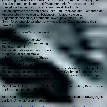
Werkzeug für Kinder und Erwachsene, sowie Eltern und Pädagogen dar,
das das Lernen erleichtert und Phänomene wie Prüfungsangst und
mangelnde Konzentration positiv beeinflusst. Als Dr. der
Erziehungswissenschaften entwickelte Paul Dennison aus Elementen der
Angewandten Kinesiologie, Pädagogik, Neurophysiologie,
Legasthenieforschung, Lerntheorie sowie -psychologie und
Gehirnforschung die ganzheitliche Methode der Edu-Kinestetik, die mit
dem Brain Gym beginnt.
Was fördern Brain-Gym-Übungen?
Lese- und Schreibfertigkeiten
Konzentration und Wahrnehmung
Selbstwertgefühl
Koordination des gesamten Körpers
Integration aller Gehirnteile
gelasseneren Umgang mit Stress
Müdigkeitsabbau
Behebung von Prüfungsängsten
Aktive Zielsetzung, leichte Körperübungen, die Massage von Akupunktur-
Punkten sowie andere stressreduzierende Maßnahmen führen uns zu
einem Zustand entspannter Aufmerksamkeit und lassen uns neuartige
Aufgaben gern annehmen und leicht lernen.
Brain Gym 1 - Rechts-Links - Schreiben, Lesen, Verstehen, Bewegungen
zur Überkreuzung der Mittellinie
Brain Gym 2 - Organisation - Verständnis - Kommunikation, Bewegungen
zur Drei-Dimensionalen-Integration