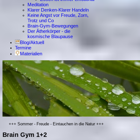
Meditation
Klarer Denken-Klarer Handeln
Keine Angst vor Freude, Zorn,
Trotz und Co
Brain-Gym-Bewegungen
Der Ätherkörper - die
kosmische Blaupause
Blog/Aktuell
Termine
Materialien
+++ Sommer - Freude - Eintauchen in die Natur +++
Brain Gym 1+2