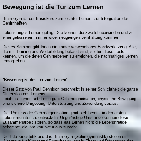
Bewegung ist die Tür zum Lernen
Brain Gym ist der Basiskurs zum leichter Lernen, zur Intergration der
Gehirnhälften
Lebenslanges Lernen gelingt! Sie können die Zweifel überwinden und zu
einer gelassenen, immer wider neugierigen Lernhaltung kommen.
Dieses Seminar gibt Ihnen ein immer verwendbares Handwerkszeug. Alle,
die mit Training und Weiterbildung befasst sind, sollten diese Tools
kennen, um die tiefen Gehirnebenen zu erreichen, die nachhaltiges Lernen
ermöglichen.
"Bewegung ist das Tor zum Lernen"
Dieser Satz von Paul Dennison beschreibt in seiner Schlichtheit die ganze
Dimension des Lernens.
Leichtes Lernen setzt eine gute Gehirnorganisation, physische Bewegung,
eine sichere Umgebung, Unterstützung und Zuwendung voraus.
Die Prozess der Gehirnorganisation ginnt sich bereits in den ersten
Lebensmonaten zu entwickeln. Ungu?nstige Umstände können diese
Zusammenarbeit stören, so dass das Lernen nicht die Lebensfreude
bekommt, die ihm von Natur aus zusteht.
Die Edu-Kinestetik und das Brain-Gym (Gehirngymnastik) stellen ein