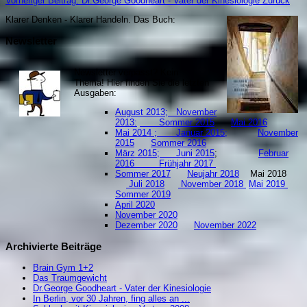
Vorheriger Beitrag: Dr.George Goodheart - Vater der Kinesiologie
Zurück
Klarer Denken - Klarer Handeln. Da
s Buch:
Newsletter
Newsletter verpasst? Kein
Thema! Hier finden Sie die letzten
Ausgaben:
August 2013;
November
2013:
Sommer 2015
Mai 2016
Mai 2014 ;
Januar 2015;
November
2015
Sommer 2016
März 2015;
Juni 2015
;
Februar
2016
Frühjahr 2017
Sommer 2017
Neujahr 2018
Mai 2018
Juli 2018
November 2018
Mai 2019
S
ommer 2019
April 2020
November 2020
Dezember 2020
November 2022
Archivierte Beiträge
Brain Gym 1+2
Das Traumgewicht
Dr.George Goodheart - Vater der Kinesiologie
In Berlin, vor 30 Jahren, fing alles an ...