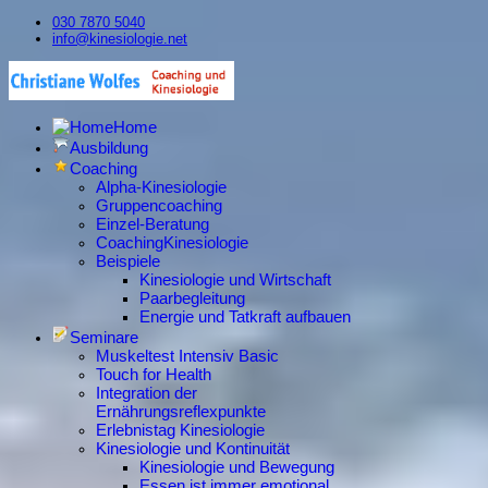
030 7870 5040
info@kinesiologie.net
Home
Ausbildung
Coaching
Alpha-Kinesiologie
Gruppencoaching
Einzel-Beratung
CoachingKinesiologie
Beispiele
Kinesiologie und Wirtschaft
Paarbegleitung
Energie und Tatkraft aufbauen
Seminare
Muskeltest Intensiv Basic
Touch for Health
Integration der
Ernährungsreflexpunkte
Erlebnistag Kinesiologie
Kinesiologie und Kontinuität
Kinesiologie und Bewegung
Essen ist immer emotional