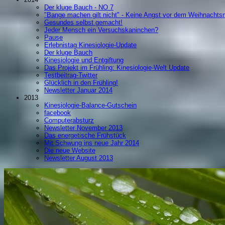
Der kluge Bauch - NO 7
"Bange machen gilt nicht" - Keine Angst vor dem Weihnachts
Gesundes selbst gemacht!
Jeder Mensch ein Versuchskaninchen?
Pause
Erlebnistag Kinesiologie-Update
Der kluge Bauch
Kinesiologie und Entgiftung
Das Projekt im Frühling: Kinesiologie-Welt Update
Testbeitrag-Twitter
Glücklich in den Frühling!
Newsletter Januar 2014
2013
Kinesiologie-Balance-Gutschein
facebook
Computerabsturz
Newsletter November 2013
Das energetische Frühstück
Mit Schwung ins neue Jahr 2014
Die neue Website
Newsletter August 2013