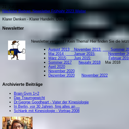
21. Juli 2024
Nächster Beitrag: Newsletter Frühjahr 2023
Weiter
Klarer Denken - Klarer Handeln. Da
s Buch:
Newsletter
Newsletter verpasst? Kein Thema! Hier finden Sie die let
August 2013;
November 2013:
Sommer 20
Mai 2014 ;
Januar 2015;
November 2
März 2015;
Juni 2015
;
Februar
Sommer 2017
Neujahr 2018
Mai 201
April 2020
November 2020
Dezember 2020
November 2022
Archivierte Beiträge
Brain Gym 1+2
Das Traumgewicht
Dr.George Goodheart - Vater der Kinesiologie
In Berlin, vor 30 Jahren, fing alles an ...
Schlank mit Kinesiologie - Vortrag 2008