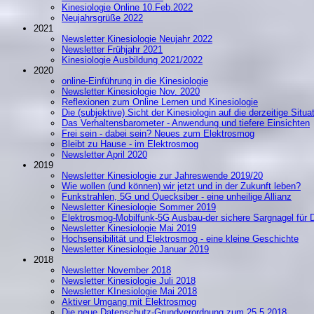
Kinesiologie Online 10.Feb.2022
Neujahrsgrüße 2022
2021
Newsletter Kinesiologie Neujahr 2022
Newsletter Frühjahr 2021
Kinesiologie Ausbildung 2021/2022
2020
online-Einführung in die Kinesiologie
Newsletter Kinesiologie Nov. 2020
Reflexionen zum Online Lernen und Kinesiologie
Die (subjektive) Sicht der Kinesiologin auf die derzeitige Situa
Das Verhaltensbarometer - Anwendung und tiefere Einsichten
Frei sein - dabei sein? Neues zum Elektrosmog
Bleibt zu Hause - im Elektrosmog
Newsletter April 2020
2019
Newsletter Kinesiologie zur Jahreswende 2019/20
Wie wollen (und können) wir jetzt und in der Zukunft leben?
Funkstrahlen, 5G und Quecksiber - eine unheilige Allianz
Newsletter Kinesiologie Sommer 2019
Elektrosmog-Mobilfunk-5G Ausbau-der sichere Sargnagel für 
Newsletter Kinesiologie Mai 2019
Hochsensibilität und Elektrosmog - eine kleine Geschichte
Newsletter Kinesiologie Januar 2019
2018
Newsletter November 2018
Newsletter Kinesiologie Juli 2018
Newsletter KInesiologie Mai 2018
Aktiver Umgang mit Elektrosmog
Die neue Datenschutz-Grundverordnung zum 25.5.2018