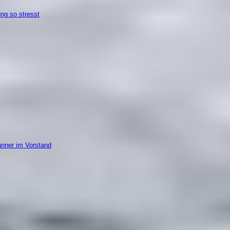
ung so stresst
änner im Vorstand