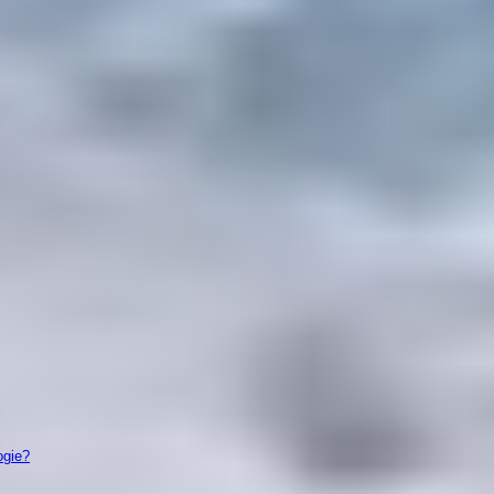
ogie?