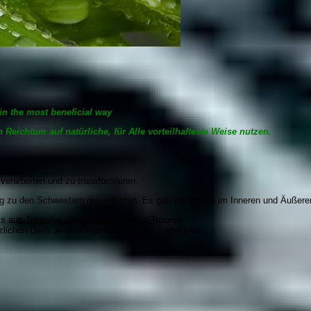
in the most beneficial way
Reichtum auf natürliche, für Alle vorteilhafteste Weise nutzen.
r
verarbeiten und zu transformieren.
g zu den Schwestern neu erfahren. Es gab viel zu tun im Inneren und Äußere
ess aus Teneriffa, diesmal zum Thema Trauma.
rzlichen Dank an die Organisatoren von Knowlative.