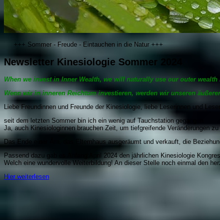
+++ Sommer - Freude - Eintauchen in die Natur +++
Newsletter Kinesiologie Sommer 2024
When we invest in Inner Wealth, we will naturally use our outer wealth 
Wenn wir in inneren Reichtum investieren, werden wir unseren äußeren 
Liebe Freundinnen und Freunde der Kinesiologie, liebe Leserinnen und Lese
seit dem letzten Sommer bin ich ein wenig auf Tauchstation gegangen.
Ja, auch Kinesiologinnen brauchen Zeit, um tiefgreifende Veränderungen zu 
Das Ende einer Ära, das Elternhaus ausgeräumt und verkauft, die Beziehun
Passend dazu gab es Anfang April 2024 den jährlichen Kinesiologie Kongr
Welch eine wundervolle Weiterbildung! An dieser Stelle noch einmal den he
Hier weiterlesen