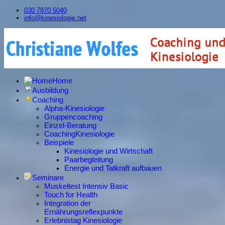
030 7870 5040
info@kinesiologie.net
Home
Ausbildung
Coaching
Alpha-Kinesiologie
Gruppencoaching
Einzel-Beratung
CoachingKinesiologie
Beispiele
Kinesiologie und Wirtschaft
Paarbegleitung
Energie und Tatkraft aufbauen
Seminare
Muskeltest Intensiv Basic
Touch for Health
Integration der
Ernährungsreflexpunkte
Erlebnistag Kinesiologie