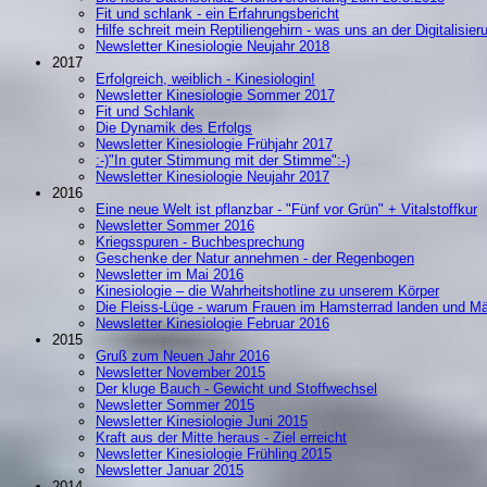
Fit und schlank - ein Erfahrungsbericht
Hilfe schreit mein Reptiliengehirn - was uns an der Digitalisier
Newsletter Kinesiologie Neujahr 2018
2017
Erfolgreich, weiblich - Kinesiologin!
Newsletter Kinesiologie Sommer 2017
Fit und Schlank
Die Dynamik des Erfolgs
Newsletter Kinesiologie Frühjahr 2017
:-)"In guter Stimmung mit der Stimme":-)
Newsletter Kinesiologie Neujahr 2017
2016
Eine neue Welt ist pflanzbar - "Fünf vor Grün" + Vitalstoffkur
Newsletter Sommer 2016
Kriegsspuren - Buchbesprechung
Geschenke der Natur annehmen - der Regenbogen
Newsletter im Mai 2016
Kinesiologie – die Wahrheitshotline zu unserem Körper
Die Fleiss-Lüge - warum Frauen im Hamsterrad landen und M
Newsletter Kinesiologie Februar 2016
2015
Gruß zum Neuen Jahr 2016
Newsletter November 2015
Der kluge Bauch - Gewicht und Stoffwechsel
Newsletter Sommer 2015
Newsletter Kinesiologie Juni 2015
Kraft aus der Mitte heraus - Ziel erreicht
Newsletter Kinesiologie Frühling 2015
Newsletter Januar 2015
2014