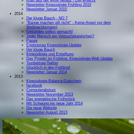
Kraft aus der Mitte heraus - Ziel erreicht
Newsletter Kinesiologie Frühling 2015
Newsletter Januar 2015
2014
Der kluge Bauch - NO 7
"Bange machen gilt nicht" - Keine Angst vor dem
Weihnachtsmann!
Gesundes selbst gemacht!
Jeder Mensch ein Versuchskaninchen?
Pause
Erlebnistag Kinesiologie-Update
Der kluge Bauch
Kinesiologie und Entgiftung
Das Projekt im Frühling: Kinesiologie-Welt Update
Testbeitrag-Twitter
Glücklich in den Frühling!
Newsletter Januar 2014
2013
Kinesiologie-Balance-Gutschein
facebook
Computerabsturz
Newsletter November 2013
Das energetische Frühstück
Mit Schwung ins neue Jahr 2014
Die neue Website
Newsletter August 2013