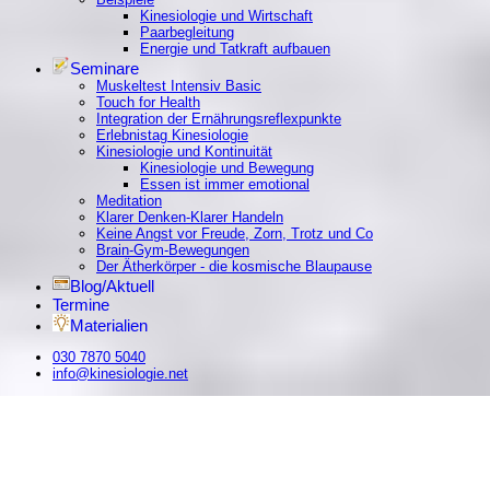
Kinesiologie und Wirtschaft
Paarbegleitung
Energie und Tatkraft aufbauen
Seminare
Muskeltest Intensiv Basic
Touch for Health
Integration der Ernährungsreflexpunkte
Erlebnistag Kinesiologie
Kinesiologie und Kontinuität
Kinesiologie und Bewegung
Essen ist immer emotional
Meditation
Klarer Denken-Klarer Handeln
Keine Angst vor Freude, Zorn, Trotz und Co
Brain-Gym-Bewegungen
Der Ätherkörper - die kosmische Blaupause
Blog/Aktuell
Termine
Materialien
030 7870 5040
info@kinesiologie.net