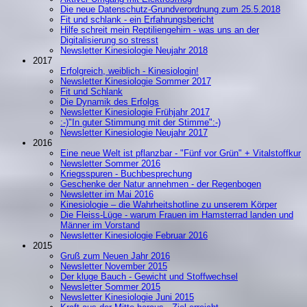
Die neue Datenschutz-Grundverordnung zum 25.5.2018
Fit und schlank - ein Erfahrungsbericht
Hilfe schreit mein Reptiliengehirn - was uns an der
Digitalisierung so stresst
Newsletter Kinesiologie Neujahr 2018
2017
Erfolgreich, weiblich - Kinesiologin!
Newsletter Kinesiologie Sommer 2017
Fit und Schlank
Die Dynamik des Erfolgs
Newsletter Kinesiologie Frühjahr 2017
:-)"In guter Stimmung mit der Stimme":-)
Newsletter Kinesiologie Neujahr 2017
2016
Eine neue Welt ist pflanzbar - "Fünf vor Grün" + Vitalstoffkur
Newsletter Sommer 2016
Kriegsspuren - Buchbesprechung
Geschenke der Natur annehmen - der Regenbogen
Newsletter im Mai 2016
Kinesiologie – die Wahrheitshotline zu unserem Körper
Die Fleiss-Lüge - warum Frauen im Hamsterrad landen und
Männer im Vorstand
Newsletter Kinesiologie Februar 2016
2015
Gruß zum Neuen Jahr 2016
Newsletter November 2015
Der kluge Bauch - Gewicht und Stoffwechsel
Newsletter Sommer 2015
Newsletter Kinesiologie Juni 2015