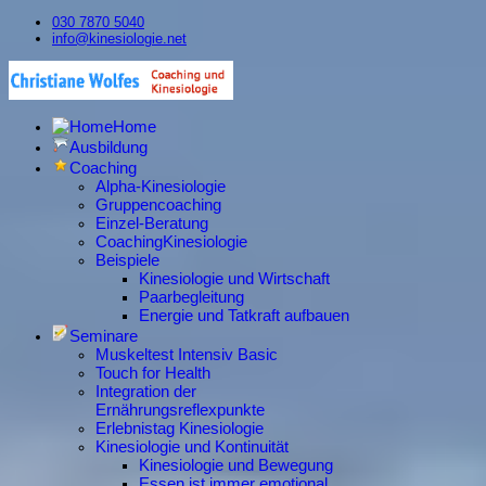
030 7870 5040
info@kinesiologie.net
Home
Ausbildung
Coaching
Alpha-Kinesiologie
Gruppencoaching
Einzel-Beratung
CoachingKinesiologie
Beispiele
Kinesiologie und Wirtschaft
Paarbegleitung
Energie und Tatkraft aufbauen
Seminare
Muskeltest Intensiv Basic
Touch for Health
Integration der
Ernährungsreflexpunkte
Erlebnistag Kinesiologie
Kinesiologie und Kontinuität
Kinesiologie und Bewegung
Essen ist immer emotional