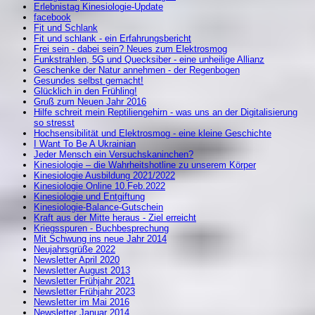
Erlebnistag Kinesiologie-Update
facebook
Fit und Schlank
Fit und schlank - ein Erfahrungsbericht
Frei sein - dabei sein? Neues zum Elektrosmog
Funkstrahlen, 5G und Quecksiber - eine unheilige Allianz
Geschenke der Natur annehmen - der Regenbogen
Gesundes selbst gemacht!
Glücklich in den Frühling!
Gruß zum Neuen Jahr 2016
Hilfe schreit mein Reptiliengehirn - was uns an der Digitalisierung
so stresst
Hochsensibilität und Elektrosmog - eine kleine Geschichte
I Want To Be A Ukrainian
Jeder Mensch ein Versuchskaninchen?
Kinesiologie – die Wahrheitshotline zu unserem Körper
Kinesiologie Ausbildung 2021/2022
Kinesiologie Online 10.Feb.2022
Kinesiologie und Entgiftung
Kinesiologie-Balance-Gutschein
Kraft aus der Mitte heraus - Ziel erreicht
Kriegsspuren - Buchbesprechung
Mit Schwung ins neue Jahr 2014
Neujahrsgrüße 2022
Newsletter April 2020
Newsletter August 2013
Newsletter Frühjahr 2021
Newsletter Frühjahr 2023
Newsletter im Mai 2016
Newsletter Januar 2014