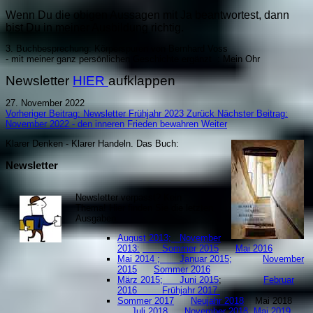
Wenn Du die obigen Aussagen mit Ja beantwortest, dann
bist Du in meiner Ausbildung richtig.
3. Buchbesprechung: Körperspuren von Bernhard Voss
- mit meiner ganz persönlichen Geschichte ergänzt : Mein Ohr
Newsletter
HIER
aufklappen
27. November 2022
Vorheriger Beitrag: Newsletter Frühjahr 2023
Zurück
Nächster Beitrag:
November 2022 - den inneren Frieden bewahren
Weiter
Klarer Denken - Klarer Handeln. Da
s Buch:
Newsletter
Newsletter verpasst? Kein
Thema! Hier finden Sie die letzten
Ausgaben:
August 2013;
November
2013:
Sommer 2015
Mai 2016
Mai 2014 ;
Januar 2015;
November
2015
Sommer 2016
März 2015;
Juni 2015
;
Februar
2016
Frühjahr 2017
Sommer 2017
Neujahr 2018
Mai 2018
Juli 2018
November 2018
Mai 2019