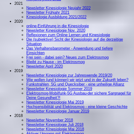
2021
Newsletter Kinesiologie Neujahr 2022
Newsletter Frühjahr 2021
Kinesiologie Ausbildung 2021/2022
2020
online-Einführung in die Kinesiologie
Newsletter Kinesiologie Nov. 2020
Reflexionen zum Online Lernen und Kinesiologie
Die (subjektive) Sicht der Kinesiologin auf die derzeitige
Situation
Das Verhaltensbarometer - Anwendung und tiefere
Einsichten
Frei sein - dabei sein? Neues zum Elektrosmog
Bleibt zu Hause - im Elektrosmog
Newsletter April 2020
2019
Newsletter Kinesiologie zur Jahreswende 2019/20
Wie wollen (und können) wir jetzt und in der Zukunft leben?
Funkstrahlen, 5G und Quecksiber - eine unheilige Allianz
Newsletter Kinesiologie Sommer 2019
Elektrosmog-Mobilfunk-5G Ausbau-der sichere Sargnagel für
Deine Gesundheit?!
Newsletter Kinesiologie Mai 2019
Hochsensibilität und Elektrosmog - eine kleine Geschichte
Newsletter Kinesiologie Januar 2019
2018
Newsletter November 2018
Newsletter Kinesiologie Juli 2018
Newsletter KInesiologie Mai 2018
Aktiver Umgang mit Elektrosmog