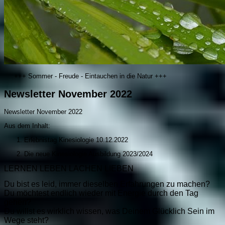
+++ Sommer - Freude - Eintauchen in die Natur +++
Newsletter November 2022
Newsletter November 2022
Aus dem Inhalt:
Erlebnistag Kinesiologie 10.12.2022
Die neue Kinesiologie Ausbildung 2023/2024
LERNEN LEBEN LACHEN LIEBEN
Du bist es leid, immer dieselben Erfahrungen zu machen?
Du möchtest endlich wieder mit Energie durch den Tag
gehen?
Du willst es wirklich wissen, was Deinem Glücklich Sein im
Wege steht?