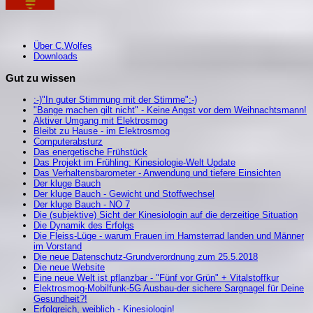
Über C.Wolfes
Downloads
Gut zu wissen
:-)"In guter Stimmung mit der Stimme":-)
"Bange machen gilt nicht" - Keine Angst vor dem Weihnachtsmann!
Aktiver Umgang mit Elektrosmog
Bleibt zu Hause - im Elektrosmog
Computerabsturz
Das energetische Frühstück
Das Projekt im Frühling: Kinesiologie-Welt Update
Das Verhaltensbarometer - Anwendung und tiefere Einsichten
Der kluge Bauch
Der kluge Bauch - Gewicht und Stoffwechsel
Der kluge Bauch - NO 7
Die (subjektive) Sicht der Kinesiologin auf die derzeitige Situation
Die Dynamik des Erfolgs
Die Fleiss-Lüge - warum Frauen im Hamsterrad landen und Männer
im Vorstand
Die neue Datenschutz-Grundverordnung zum 25.5.2018
Die neue Website
Eine neue Welt ist pflanzbar - "Fünf vor Grün" + Vitalstoffkur
Elektrosmog-Mobilfunk-5G Ausbau-der sichere Sargnagel für Deine
Gesundheit?!
Erfolgreich, weiblich - Kinesiologin!