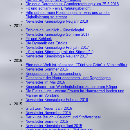
Die neue Datenschutz-Grundverordnung zum 25.5.2018
Fit und schlank - ein Erfahrungsbericht
Hilfe schreit mein Reptiliengehirn - was uns an der
Digitalisierung so stresst
Newsletter Kinesiologie Neujahr 2018
2017
Erfolgreich, weiblich - Kinesiologin!
Newsletter Kinesiologie Sommer 2017
Fit und Schlank
Die Dynamik des Erfolgs
Newsletter Kinesiologie Frühjahr 2017
:-)"In guter Stimmung mit der Stimme":-)
Newsletter Kinesiologie Neujahr 2017
2016
Eine neue Welt ist pflanzbar - "Fünf vor Grün" + Vitalstoffkur
Newsletter Sommer 2016
Kriegsspuren - Buchbesprechung
Geschenke der Natur annehmen - der Regenbogen
Newsletter im Mai 2016
Kinesiologie – die Wahrheitshotline zu unserem Körper
Die Fleiss-Lüge - warum Frauen im Hamsterrad landen und
Männer im Vorstand
Newsletter Kinesiologie Februar 2016
2015
Gruß zum Neuen Jahr 2016
Newsletter November 2015
Der kluge Bauch - Gewicht und Stoffwechsel
Newsletter Sommer 2015
Newsletter Kinesiologie Juni 2015