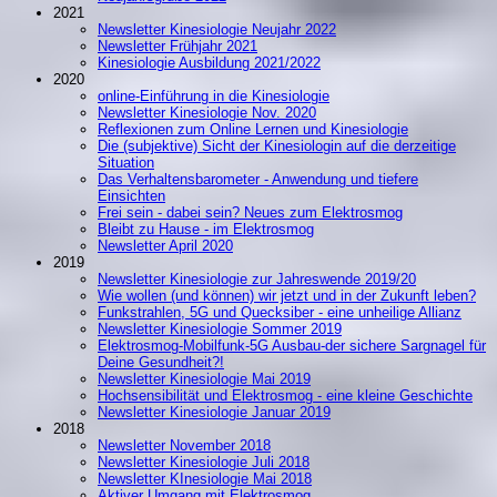
2021
Newsletter Kinesiologie Neujahr 2022
Newsletter Frühjahr 2021
Kinesiologie Ausbildung 2021/2022
2020
online-Einführung in die Kinesiologie
Newsletter Kinesiologie Nov. 2020
Reflexionen zum Online Lernen und Kinesiologie
Die (subjektive) Sicht der Kinesiologin auf die derzeitige
Situation
Das Verhaltensbarometer - Anwendung und tiefere
Einsichten
Frei sein - dabei sein? Neues zum Elektrosmog
Bleibt zu Hause - im Elektrosmog
Newsletter April 2020
2019
Newsletter Kinesiologie zur Jahreswende 2019/20
Wie wollen (und können) wir jetzt und in der Zukunft leben?
Funkstrahlen, 5G und Quecksiber - eine unheilige Allianz
Newsletter Kinesiologie Sommer 2019
Elektrosmog-Mobilfunk-5G Ausbau-der sichere Sargnagel für
Deine Gesundheit?!
Newsletter Kinesiologie Mai 2019
Hochsensibilität und Elektrosmog - eine kleine Geschichte
Newsletter Kinesiologie Januar 2019
2018
Newsletter November 2018
Newsletter Kinesiologie Juli 2018
Newsletter KInesiologie Mai 2018
Aktiver Umgang mit Elektrosmog