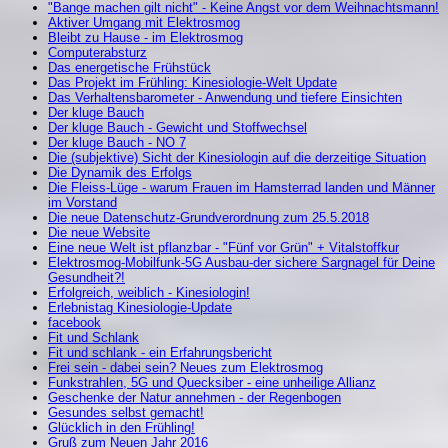
"Bange machen gilt nicht" - Keine Angst vor dem Weihnachtsmann!
Aktiver Umgang mit Elektrosmog
Bleibt zu Hause - im Elektrosmog
Computerabsturz
Das energetische Frühstück
Das Projekt im Frühling: Kinesiologie-Welt Update
Das Verhaltensbarometer - Anwendung und tiefere Einsichten
Der kluge Bauch
Der kluge Bauch - Gewicht und Stoffwechsel
Der kluge Bauch - NO 7
Die (subjektive) Sicht der Kinesiologin auf die derzeitige Situation
Die Dynamik des Erfolgs
Die Fleiss-Lüge - warum Frauen im Hamsterrad landen und Männer
im Vorstand
Die neue Datenschutz-Grundverordnung zum 25.5.2018
Die neue Website
Eine neue Welt ist pflanzbar - "Fünf vor Grün" + Vitalstoffkur
Elektrosmog-Mobilfunk-5G Ausbau-der sichere Sargnagel für Deine
Gesundheit?!
Erfolgreich, weiblich - Kinesiologin!
Erlebnistag Kinesiologie-Update
facebook
Fit und Schlank
Fit und schlank - ein Erfahrungsbericht
Frei sein - dabei sein? Neues zum Elektrosmog
Funkstrahlen, 5G und Quecksiber - eine unheilige Allianz
Geschenke der Natur annehmen - der Regenbogen
Gesundes selbst gemacht!
Glücklich in den Frühling!
Gruß zum Neuen Jahr 2016