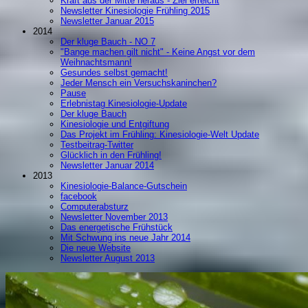
Kraft aus der Mitte heraus - Ziel erreicht
Newsletter Kinesiologie Frühling 2015
Newsletter Januar 2015
2014
Der kluge Bauch - NO 7
"Bange machen gilt nicht" - Keine Angst vor dem
Weihnachtsmann!
Gesundes selbst gemacht!
Jeder Mensch ein Versuchskaninchen?
Pause
Erlebnistag Kinesiologie-Update
Der kluge Bauch
Kinesiologie und Entgiftung
Das Projekt im Frühling: Kinesiologie-Welt Update
Testbeitrag-Twitter
Glücklich in den Frühling!
Newsletter Januar 2014
2013
Kinesiologie-Balance-Gutschein
facebook
Computerabsturz
Newsletter November 2013
Das energetische Frühstück
Mit Schwung ins neue Jahr 2014
Die neue Website
Newsletter August 2013