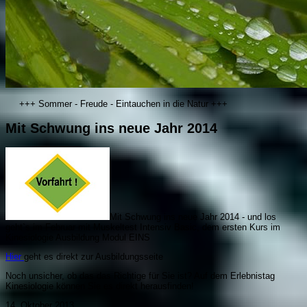
+++ Sommer - Freude - Eintauchen in die Natur +++
Mit Schwung ins neue Jahr 2014
Mit Schwung ins neue Jahr 2014 - und los
geht`s im Februar mit Muskeltest Intensiv Basic, dem ersten Kurs im
Kinesiologie Ausbildung Modul EINS
Hier
geht es direkt zur Ausbildungsseite
Noch unsicher, ob das das Richtige für Sie ist? Auf dem Erlebnistag
Kinesiologie können Sie es direkt herausfinden!
14. Oktober 2013