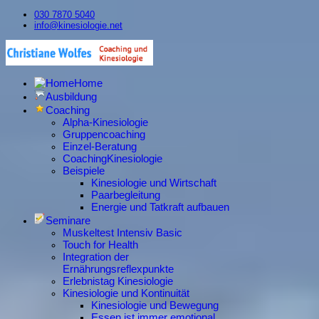
030 7870 5040
info@kinesiologie.net
Home
Ausbildung
Coaching
Alpha-Kinesiologie
Gruppencoaching
Einzel-Beratung
CoachingKinesiologie
Beispiele
Kinesiologie und Wirtschaft
Paarbegleitung
Energie und Tatkraft aufbauen
Seminare
Muskeltest Intensiv Basic
Touch for Health
Integration der
Ernährungsreflexpunkte
Erlebnistag Kinesiologie
Kinesiologie und Kontinuität
Kinesiologie und Bewegung
Essen ist immer emotional