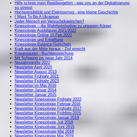
Hilfe schreit mein Reptiliengehirn - was uns an der Digitalisierung
so stresst
Hochsensibilität und Elektrosmog - eine kleine Geschichte
I Want To Be A Ukrainian
Jeder Mensch ein Versuchskaninchen?
Kinesiologie – die Wahrheitshotline zu unserem Körper
Kinesiologie Ausbildung 2021/2022
Kinesiologie Online 10.Feb.2022
Kinesiologie und Entgiftung
Kinesiologie-Balance-Gutschein
Kraft aus der Mitte heraus - Ziel erreicht
Kriegsspuren - Buchbesprechung
Mit Schwung ins neue Jahr 2014
Neujahrsgrüße 2022
Newsletter April 2020
Newsletter August 2013
Newsletter Frühjahr 2021
Newsletter Frühjahr 2023
Newsletter im Mai 2016
Newsletter Januar 2014
Newsletter Januar 2015
Newsletter Kinesiologie Frühjahr 2022
Newsletter Kinesiologie Februar 2016
Newsletter Kinesiologie Frühjahr 2017
Newsletter Kinesiologie Frühling 2015
Newsletter Kinesiologie Januar 2019
Newsletter Kinesiologie Juli 2018
Newsletter Kinesiologie Juni 2015
Newsletter KInesiologie Mai 2018
Newsletter Kinesiologie Mai 2019