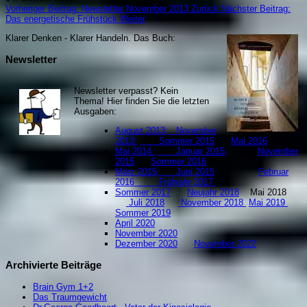
Vorheriger Beitrag: Newsletter November 2013
Zurück
Nächster Beitrag:
Das energetische Frühstück
Weiter
Klarer Denken - Klarer Handeln. Da
s Buch:
Newsletter
Newsletter verpasst? Kein
Thema! Hier finden Sie die letzten
Ausgaben:
August 2013;
November
2013:
Sommer 2015
Mai 2016
Mai 2014 ;
Januar 2015;
November
2015
Sommer 2016
März 2015;
Juni 2015
;
Februar
2016
Frühjahr 2017
Sommer 2017
Neujahr 2018
Mai 2018
Juli 2018
November 2018
Mai 2019
S
ommer 2019
April 2020
November 2020
Dezember 2020
November 2022
Archivierte Beiträge
Brain Gym 1+2
Das Traumgewicht