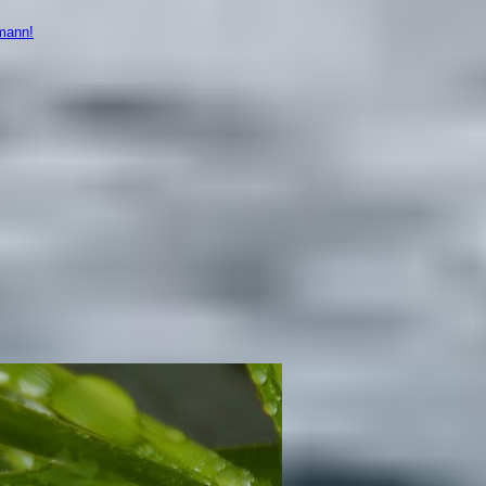
mann!