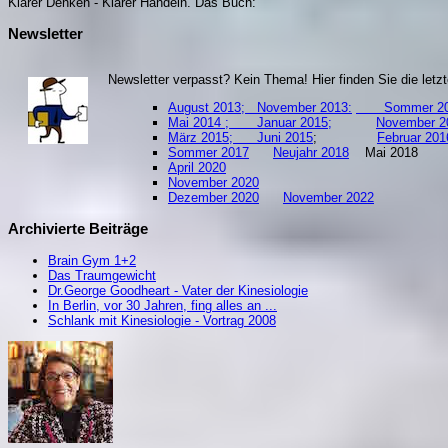
Klarer Denken - Klarer Handeln. Da
s Buch:
Newsletter
Newsletter verpasst? Kein Thema! Hier finden Sie die let
August 2013;
November 2013:
Sommer 20
Mai 2014 ;
Januar 2015;
November 2
März 2015;
Juni 2015
;
Februar
Sommer 2017
Neujahr 2018
Mai 201
April 2020
November 2020
Dezember 2020
November 2022
Archivierte Beiträge
Brain Gym 1+2
Das Traumgewicht
Dr.George Goodheart - Vater der Kinesiologie
In Berlin, vor 30 Jahren, fing alles an ...
Schlank mit Kinesiologie - Vortrag 2008