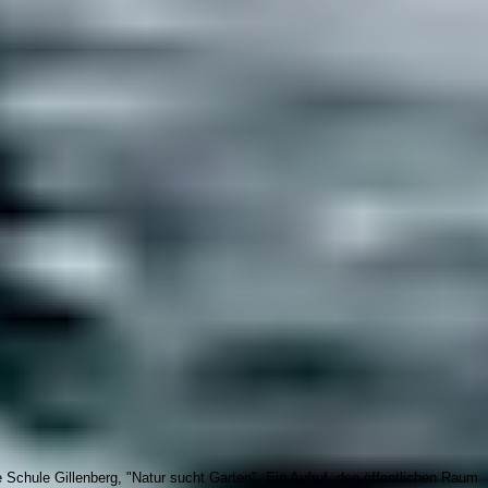
Schule Gillenberg, "Natur sucht Garten". Ein Aufruf, den öffentlichen Raum