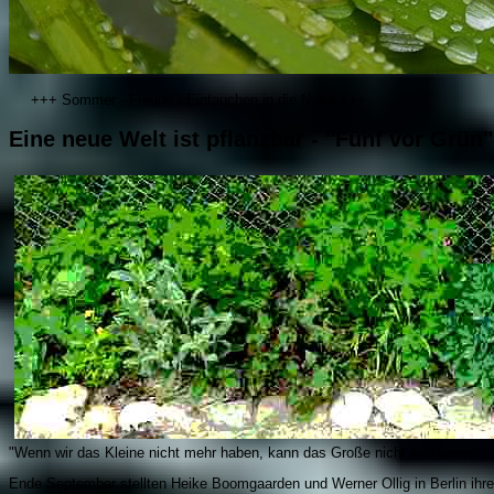
+++ Sommer - Freude - Eintauchen in die Natur +++
Eine neue Welt ist pflanzbar - "Fünf vor Grün"
"Wenn wir das Kleine nicht mehr haben, kann das Große nicht existieren"
Ende September stellten Heike Boomgaarden und Werner Ollig in Berlin ihre