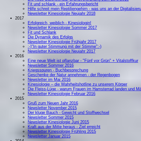
Fit und schlank - ein Erfahrungsbericht
Hilfe schreit mein Reptiliengehirn - was uns an der Digitalisier
Newsletter Kinesiologie Neujahr 2018
2017
Erfolgreich, weiblich - Kinesiologin!
Newsletter Kinesiologie Sommer 2017
Fit und Schlank
Die Dynamik des Erfolgs
Newsletter Kinesiologie Frühjahr 2017
:-)"In guter Stimmung mit der Stimme":-)
Newsletter Kinesiologie Neujahr 2017
2016
Eine neue Welt ist pflanzbar - "Fünf vor Grün" + Vitalstoffkur
Newsletter Sommer 2016
Kriegsspuren - Buchbesprechung
Geschenke der Natur annehmen - der Regenbogen
Newsletter im Mai 2016
Kinesiologie – die Wahrheitshotline zu unserem Körper
Die Fleiss-Lüge - warum Frauen im Hamsterrad landen und M
Newsletter Kinesiologie Februar 2016
2015
Gruß zum Neuen Jahr 2016
Newsletter November 2015
Der kluge Bauch - Gewicht und Stoffwechsel
Newsletter Sommer 2015
Newsletter Kinesiologie Juni 2015
Kraft aus der Mitte heraus - Ziel erreicht
Newsletter Kinesiologie Frühling 2015
Newsletter Januar 2015
2014