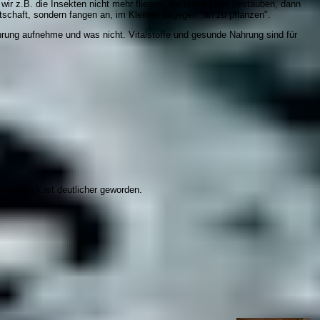
r z.B. die Insekten nicht mehr fliegen, die unser Obst bestäuben, dann
rtschaft, sondern fangen an, im Kleinen dagegen "an zu pflanzen".
rung aufnehme und was nicht. Vitalstoffe und gesunde Nahrung sind für
 Feedback ist deutlicher geworden.