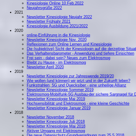
Kinesiologie Online 10.Feb.2022
Neujahrsgrüße 2022
2021
Newsletter Kinesiologie Neujahr 2022
Newsletter Frühjahr 2021
Kinesiologie Ausbildung 2021/2022
2020
online-Einführung in die Kinesiologie
Newsletter Kinesiologie Nov. 2020
Reflexionen zum Online Lernen und Kinesiologie
Die (subjektive) Sicht der Kinesiologin auf die derzeitige Situa
Das Verhaltensbarometer - Anwendung und tiefere Einsichten
Frei sein - dabei sein? Neues zum Elektrosmog
Bleibt zu Hause - im Elektrosmog
Newsletter April 2020
2019
Newsletter Kinesiologie zur Jahreswende 2019/20
Wie wollen (und können) wir jetzt und in der Zukunft leben?
Funkstrahlen, 5G und Quecksiber - eine unheilige Allianz
Newsletter Kinesiologie Sommer 2019
Elektrosmog-Mobilfunk-5G Ausbau-der sichere Sargnagel für 
Newsletter Kinesiologie Mai 2019
Hochsensibilität und Elektrosmog - eine kleine Geschichte
Newsletter Kinesiologie Januar 2019
2018
Newsletter November 2018
Newsletter Kinesiologie Juli 2018
Newsletter KInesiologie Mai 2018
Aktiver Umgang mit Elektrosmog
Die neue Datenschutz-Grundverordnung zum 25.5.2018