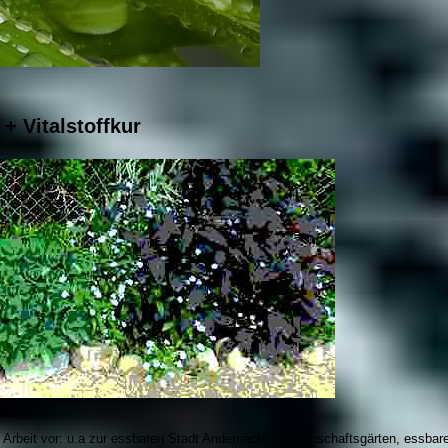
 + Vitalstoffkur
 Arbeit vor: u.a zur essbaren Stadt Andernach, Gemeinschaftsgärten, essbare 