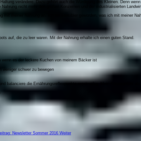
altung verändere. Dazu gehört auch die Würdigung des Kleinen. Denn wenn wi
ie Nahrung nicht mehr den großen Konzernen und der industrialisierten Landwi
g mit meiner Nahrung an. Ich bin sensibler geworden, was ich mit meiner Nah
ots auf, die zu leer waren. Mit der Nahrung erhalte ich einen guten Stand.
ch wenn es der leckere Kuchen von meinem Bäcker ist
ch weniger schwer zu bewegen
 und balanciere die Ernährungsreflexpunkte regelmäßig. Mein Körpergefühl als
0
eitrag: Newsletter Sommer 2016
Weiter