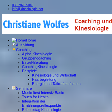
030 7870 5040
info@kinesiologie.net
Home
Ausbildung
Coaching
Alpha-Kinesiologie
Gruppencoaching
Einzel-Beratung
CoachingKinesiologie
Beispiele
Kinesiologie und Wirtschaft
Paarbegleitung
Energie und Tatkraft aufbauen
Seminare
Muskeltest Intensiv Basic
Touch for Health
Integration der
Ernährungsreflexpunkte
Erlebnistag Kinesiologie