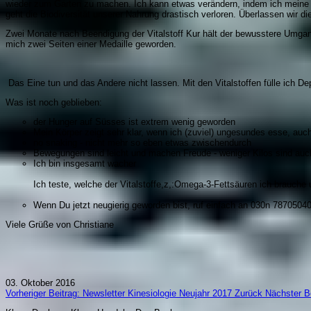
wieder zum Garten zu machen. Ich kann etwas verändern, indem ich meine H
geht die Biodiversität unserer Nahrung drastisch verloren. Überlassen wir d
Zwei Monate nach Beendigung der Vitalstoff Kur hält der bewusstere Umgan
mich zwei Seiten einer Medaille geworden.
Das Eine tun und das Andere nicht lassen. Mit den Vitalstoffen fülle ich Dep
Was ist noch geblieben:
der Hunger auf Süsses ist extrem wenig geworden
Mein Körper zeigt sehr klar, wenn ich (zuviel) ungesundes esse, au
no snaking - nicht mehr so eben etwas zwischendurch
Bewegungen sind leicht und machen Freude - weniger Kilos sind au
Ich bin insgesamt wacher
Ich teste, welche der Vitalstoffe,z,:Omega-3-Fettsäuren ich brauche
Wenn Du jetzt neugierig geworden bist, ruf einfach an 030n 7870504
Viele Grüße von Christiane
03. Oktober 2016
Vorheriger Beitrag: Newsletter Kinesiologie Neujahr 2017
Zurück
Nächster B