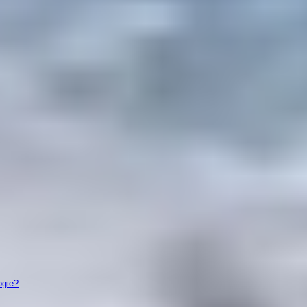
ogie?