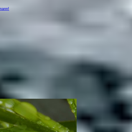
mann!