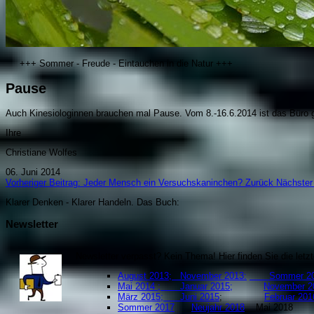
+++ Sommer - Freude - Eintauchen in die Natur +++
Pause
Auch Kinesiologinnen brauchen mal Pause. Vom 8.-16.6.2014 ist das Büro 
Ihre
Christiane Wolfes
06. Juni 2014
Vorheriger Beitrag: Jeder Mensch ein Versuchskaninchen?
Zurück
Nächster 
Klarer Denken - Klarer Handeln. Da
s Buch:
Newsletter
Newsletter verpasst? Kein Thema! Hier finden Sie die let
August 2013;
November 2013:
Sommer 20
Mai 2014 ;
Januar 2015;
November 2
März 2015;
Juni 2015
;
Februar
Sommer 2017
Neujahr 2018
Mai 201