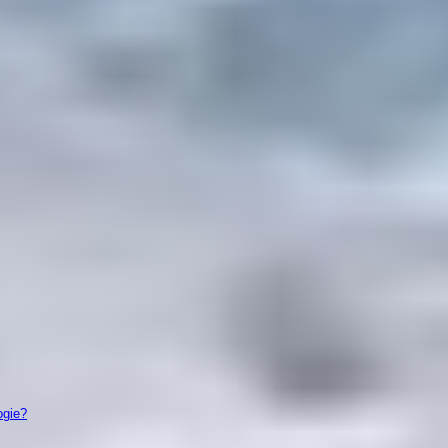
ogie?