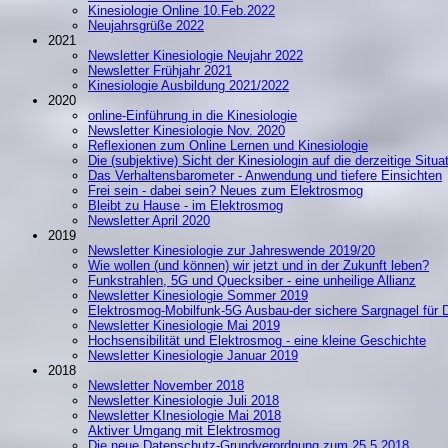
Kinesiologie Online 10.Feb.2022
Neujahrsgrüße 2022
2021
Newsletter Kinesiologie Neujahr 2022
Newsletter Frühjahr 2021
Kinesiologie Ausbildung 2021/2022
2020
online-Einführung in die Kinesiologie
Newsletter Kinesiologie Nov. 2020
Reflexionen zum Online Lernen und Kinesiologie
Die (subjektive) Sicht der Kinesiologin auf die derzeitige Situa
Das Verhaltensbarometer - Anwendung und tiefere Einsichten
Frei sein - dabei sein? Neues zum Elektrosmog
Bleibt zu Hause - im Elektrosmog
Newsletter April 2020
2019
Newsletter Kinesiologie zur Jahreswende 2019/20
Wie wollen (und können) wir jetzt und in der Zukunft leben?
Funkstrahlen, 5G und Quecksiber - eine unheilige Allianz
Newsletter Kinesiologie Sommer 2019
Elektrosmog-Mobilfunk-5G Ausbau-der sichere Sargnagel für 
Newsletter Kinesiologie Mai 2019
Hochsensibilität und Elektrosmog - eine kleine Geschichte
Newsletter Kinesiologie Januar 2019
2018
Newsletter November 2018
Newsletter Kinesiologie Juli 2018
Newsletter KInesiologie Mai 2018
Aktiver Umgang mit Elektrosmog
Die neue Datenschutz-Grundverordnung zum 25.5.2018