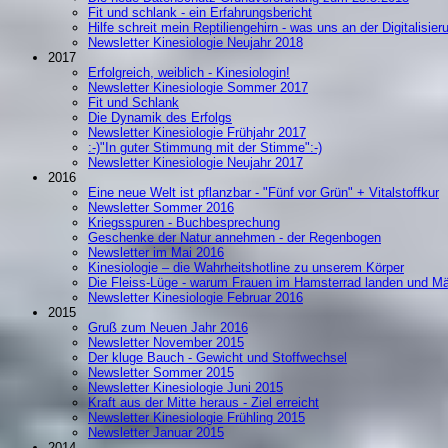
Fit und schlank - ein Erfahrungsbericht
Hilfe schreit mein Reptiliengehirn - was uns an der Digitalisier
Newsletter Kinesiologie Neujahr 2018
2017
Erfolgreich, weiblich - Kinesiologin!
Newsletter Kinesiologie Sommer 2017
Fit und Schlank
Die Dynamik des Erfolgs
Newsletter Kinesiologie Frühjahr 2017
:-)"In guter Stimmung mit der Stimme":-)
Newsletter Kinesiologie Neujahr 2017
2016
Eine neue Welt ist pflanzbar - "Fünf vor Grün" + Vitalstoffkur
Newsletter Sommer 2016
Kriegsspuren - Buchbesprechung
Geschenke der Natur annehmen - der Regenbogen
Newsletter im Mai 2016
Kinesiologie – die Wahrheitshotline zu unserem Körper
Die Fleiss-Lüge - warum Frauen im Hamsterrad landen und M
Newsletter Kinesiologie Februar 2016
2015
Gruß zum Neuen Jahr 2016
Newsletter November 2015
Der kluge Bauch - Gewicht und Stoffwechsel
Newsletter Sommer 2015
Newsletter Kinesiologie Juni 2015
Kraft aus der Mitte heraus - Ziel erreicht
Newsletter Kinesiologie Frühling 2015
Newsletter Januar 2015
2014