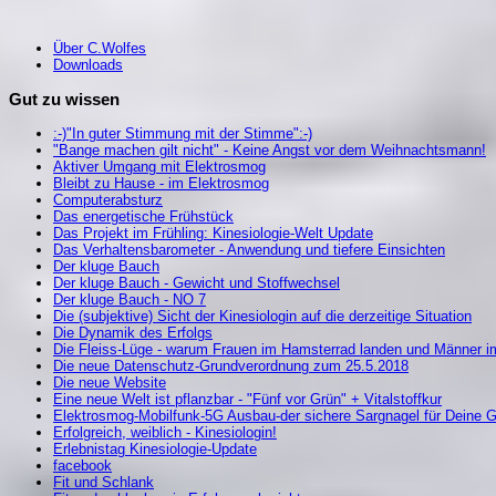
Über C.Wolfes
Downloads
Gut zu wissen
:-)"In guter Stimmung mit der Stimme":-)
"Bange machen gilt nicht" - Keine Angst vor dem Weihnachtsmann!
Aktiver Umgang mit Elektrosmog
Bleibt zu Hause - im Elektrosmog
Computerabsturz
Das energetische Frühstück
Das Projekt im Frühling: Kinesiologie-Welt Update
Das Verhaltensbarometer - Anwendung und tiefere Einsichten
Der kluge Bauch
Der kluge Bauch - Gewicht und Stoffwechsel
Der kluge Bauch - NO 7
Die (subjektive) Sicht der Kinesiologin auf die derzeitige Situation
Die Dynamik des Erfolgs
Die Fleiss-Lüge - warum Frauen im Hamsterrad landen und Männer i
Die neue Datenschutz-Grundverordnung zum 25.5.2018
Die neue Website
Eine neue Welt ist pflanzbar - "Fünf vor Grün" + Vitalstoffkur
Elektrosmog-Mobilfunk-5G Ausbau-der sichere Sargnagel für Deine 
Erfolgreich, weiblich - Kinesiologin!
Erlebnistag Kinesiologie-Update
facebook
Fit und Schlank