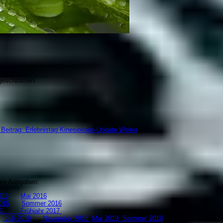
geschlossen.
Beitrag: Erlebnistag Kinesiologie-Update
Weiter
zten Ausgaben:
15
Mai 2016
015
Sommer 2016
 2016
Frühjahr 2017
8
Juli 2018
November 2018
Mai 2019
S
ommer 2019