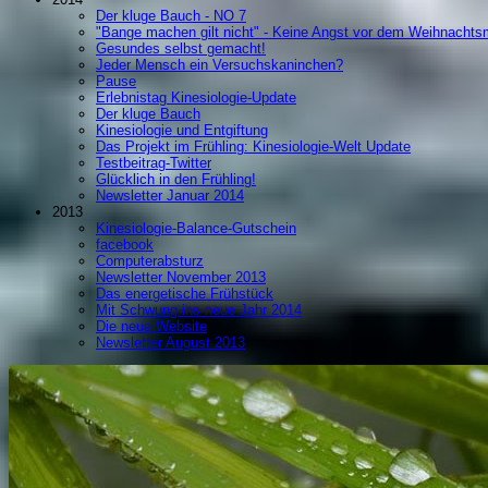
Der kluge Bauch - NO 7
"Bange machen gilt nicht" - Keine Angst vor dem Weihnachts
Gesundes selbst gemacht!
Jeder Mensch ein Versuchskaninchen?
Pause
Erlebnistag Kinesiologie-Update
Der kluge Bauch
Kinesiologie und Entgiftung
Das Projekt im Frühling: Kinesiologie-Welt Update
Testbeitrag-Twitter
Glücklich in den Frühling!
Newsletter Januar 2014
2013
Kinesiologie-Balance-Gutschein
facebook
Computerabsturz
Newsletter November 2013
Das energetische Frühstück
Mit Schwung ins neue Jahr 2014
Die neue Website
Newsletter August 2013