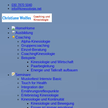
030 7870 5040
info@kinesiologie.net
Home
Ausbildung
Coaching
Alpha-Kinesiologie
Gruppencoaching
Einzel-Beratung
CoachingKinesiologie
Beispiele
Kinesiologie und Wirtschaft
Paarbegleitung
Energie und Tatkraft aufbauen
Seminare
Muskeltest Intensiv Basic
Touch for Health
Integration der
Ernährungsreflexpunkte
Erlebnistag Kinesiologie
Kinesiologie und Kontinuität
Kinesiologie und Bewegung
Essen ist immer emotional