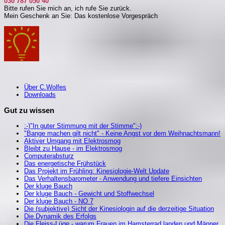
030 787 050 40
Bitte rufen Sie mich an, i
ch rufe Sie zurück.
Mein Geschenk an Sie: Das kostenlose Vorgespräch
Über C.Wolfes
Downloads
Gut zu wissen
:-)"In guter Stimmung mit der Stimme":-)
"Bange machen gilt nicht" - Keine Angst vor dem Weihnachtsmann!
Aktiver Umgang mit Elektrosmog
Bleibt zu Hause - im Elektrosmog
Computerabsturz
Das energetische Frühstück
Das Projekt im Frühling: Kinesiologie-Welt Update
Das Verhaltensbarometer - Anwendung und tiefere Einsichten
Der kluge Bauch
Der kluge Bauch - Gewicht und Stoffwechsel
Der kluge Bauch - NO 7
Die (subjektive) Sicht der Kinesiologin auf die derzeitige Situation
Die Dynamik des Erfolgs
Die Fleiss-Lüge - warum Frauen im Hamsterrad landen und Männer