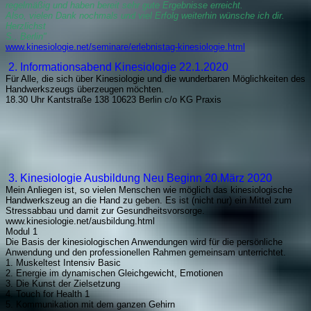
regelmäßig und haben bereit sehr gute Ergebnisse erreicht.
Also, vielen Dank nochmals und viel Erfolg weiterhin wünsche ich dir.
Herzlichst
S., Berlin"
www.kinesiologie.net/seminare/erlebnistag-kinesiologie.html
2. Informationsabend Kinesiologie 22.1.2020
Für Alle, die sich über Kinesiologie und die wunderbaren Möglichkeiten des
Handwerkszeugs überzeugen möchten.
18.30 Uhr Kantstraße 138 10623 Berlin c/o KG Praxis
3. Kinesiologie Ausbildung Neu Beginn 20.März 2020
Mein Anliegen ist, so vielen Menschen wie möglich das kinesiologische
Handwerkszeug an die Hand zu geben. Es ist (nicht nur) ein Mittel zum
Stressabbau und damit zur Gesundheitsvorsorge.
www.kinesiologie.net/ausbildung.html
Modul 1
Die Basis der kinesiologischen Anwendungen wird für die persönliche
Anwendung und den professionellen Rahmen gemeinsam unterrichtet.
1. Muskeltest Intensiv Basic
2. Energie im dynamischen Gleichgewicht, Emotionen
3. Die Kunst der Zielsetzung
4. Touch for Health 1
5. Kommunikation mit dem ganzen Gehirn