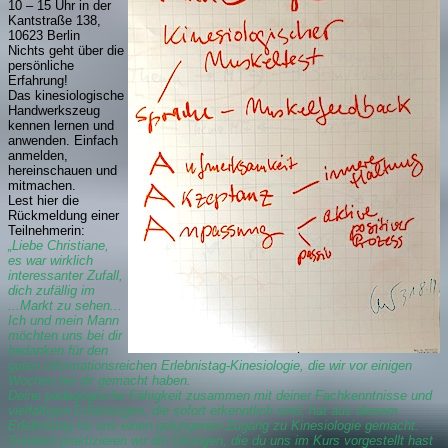
10 – 15 Uhr in der
Kantstraße 138,
10623 Berlin
Nichts geht über die
persönliche
Erfahrung!
Das kinesiologische
Handwerkszeug
kennen lernen und
anwenden. Einfach
anmelden,
hereinschauen und
mitmachen.
Lest hier die
Rückmeldung einer
Teilnehmerin:
„Liebe Christiane,
es war wirklich
interessanter Zufall,
dich zufällig im
...Markt zu sehen...
Ich und mein Mann
möchten uns bei dir
bedanken für den
guten informationsreichen Erlebnistag-Kinesiologie, die wir vor einigen
Wochen bei dir gemacht haben.
Deine pädagogische Fähigkeit zusammen mit deiner Fachkenntnisse und
vielfältigen Erfahrungen, die sofort erkenntlich sind, hat aus diesem
Erlebnistag für uns einen gelungenen Zugang zu Kinesiologie gemacht.
Seitdem praktizieren wir die Übungen, die du uns im Kurs vorgestellt hast