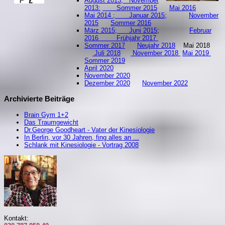
August 2013;
November
2013:
Sommer 2015
Mai 2016
Mai 2014 ;
Januar 2015;
November
2015
Sommer 2016
März 2015;
Juni 2015
;
Februar
2016
Frühjahr 2017
Sommer 2017
Neujahr 2018
Mai 2018
Juli 2018
November 2018
Mai 2019
S
ommer 2019
April 2020
November 2020
Dezember 2020
November 2022
Archivierte Beiträge
Brain Gym 1+2
Das Traumgewicht
Dr.George Goodheart - Vater der Kinesiologie
In Berlin, vor 30 Jahren, fing alles an ...
Schlank mit Kinesiologie - Vortrag 2008
Kontakt: