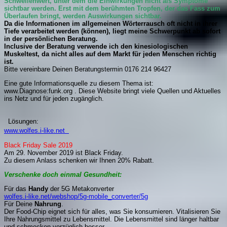
Schwellenwert, unter dem die Einwirkungen nicht als Symptome
sichtbar werden. Erst mit dem berühmten Tropfen, der das Fass zum
Überlaufen bringt, werden Auswirkungen sichtbar.
Da die Informationen im allgemeinen Wörterrausch oft nicht in ihrer
Tiefe verarbeitet werden (können), liegt meine Schwerpunkt ab sofort
in der persönlichen Beratung.
Inclusive der Beratung verwende ich den kinesiologischen
Muskeltest, da nicht alles auf dem Markt für jeden Menschen richtig
ist.
Bitte vereinbare Deinen Beratungstermin 0176 214 96427
Eine gute Informationsquelle zu diesem Thema ist:
www.Diagnose:funk.org . Diese Website bringt viele Quellen und Aktuelles
ins Netz und für jeden zugänglich.
Lösungen:
www.wolfes.i-like.net
Black Friday Sale 2019
Am 29. November 2019 ist Black Friday.
Zu diesem Anlass schenken wir Ihnen 20% Rabatt.
Verschenke doch einmal Gesundheit:
Für das
Handy
der 5G Metakonverter
wolfes.i-like.net/webshop/5g-mobile_converter/5g
Für Deine
Nahrung
.
Der Food-Chip eignet sich für alles, was Sie konsumieren. Vitalisieren Sie
Ihre Nahrungsmittel zu Lebensmittel. Die Lebensmittel sind länger haltbar
und schmecken vorzüglich besser.