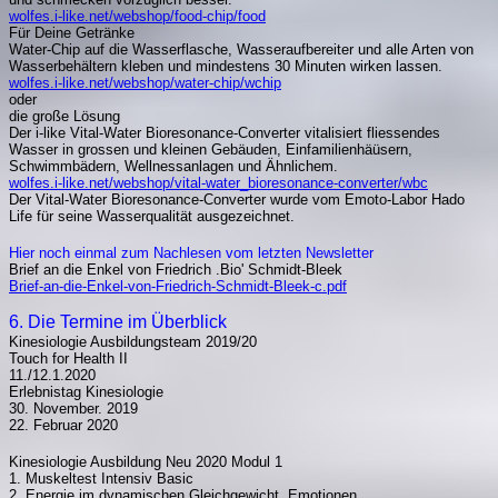
wolfes.i-like.net/webshop/food-chip/food
Für Deine Getränke
Water-Chip auf die Wasserflasche, Wasseraufbereiter und alle Arten von
Wasserbehältern kleben und mindestens 30 Minuten wirken lassen.
wolfes.i-like.net/webshop/water-chip/wchip
oder
die große Lösung
Der i-like Vital-Water Bioresonance-Converter vitalisiert fliessendes
Wasser in grossen und kleinen Gebäuden, Einfamilienhäüsern,
Schwimmbädern, Wellnessanlagen und Ähnlichem.
wolfes.i-like.net/webshop/vital-water_bioresonance-converter/wbc
Der Vital-Water Bioresonance-Converter wurde vom Emoto-Labor Hado
Life für seine Wasserqualität ausgezeichnet.
Hier noch einmal zum Nachlesen vom letzten Newsletter
Brief an die Enkel von Friedrich .Bio' Schmidt-Bleek
Brief-an-die-Enkel-von-Friedrich-Schmidt-Bleek-c.pdf
6. Die Termine im Überblick
Kinesiologie Ausbildungsteam 2019/20
Touch for Health II
11./12.1.2020
Erlebnistag Kinesiologie
30. November. 2019
22. Februar 2020
Kinesiologie Ausbildung Neu 2020 Modul 1
1. Muskeltest Intensiv Basic
2. Energie im dynamischen Gleichgewicht, Emotionen