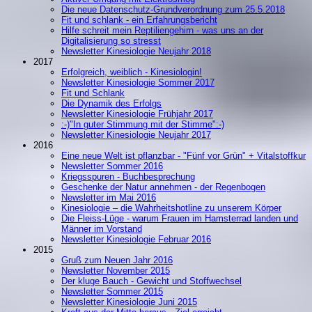
Die neue Datenschutz-Grundverordnung zum 25.5.2018
Fit und schlank - ein Erfahrungsbericht
Hilfe schreit mein Reptiliengehirn - was uns an der
Digitalisierung so stresst
Newsletter Kinesiologie Neujahr 2018
2017
Erfolgreich, weiblich - Kinesiologin!
Newsletter Kinesiologie Sommer 2017
Fit und Schlank
Die Dynamik des Erfolgs
Newsletter Kinesiologie Frühjahr 2017
:-)"In guter Stimmung mit der Stimme":-)
Newsletter Kinesiologie Neujahr 2017
2016
Eine neue Welt ist pflanzbar - "Fünf vor Grün" + Vitalstoffkur
Newsletter Sommer 2016
Kriegsspuren - Buchbesprechung
Geschenke der Natur annehmen - der Regenbogen
Newsletter im Mai 2016
Kinesiologie – die Wahrheitshotline zu unserem Körper
Die Fleiss-Lüge - warum Frauen im Hamsterrad landen und
Männer im Vorstand
Newsletter Kinesiologie Februar 2016
2015
Gruß zum Neuen Jahr 2016
Newsletter November 2015
Der kluge Bauch - Gewicht und Stoffwechsel
Newsletter Sommer 2015
Newsletter Kinesiologie Juni 2015