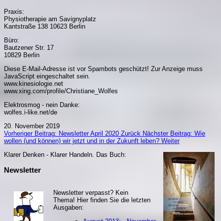
Praxis:
Physiotherapie am Savignyplatz
Kantstraße 138 10623 Berlin
Büro:
Bautzener Str. 17
10829 Berlin
Diese E-Mail-Adresse ist vor Spambots geschützt! Zur Anzeige muss
JavaScript eingeschaltet sein.
www.kinesiologie.net
www.xing.com/profile/Christiane_Wolfes
Elektrosmog - nein Danke:
wolfes.i-like.net/de
20. November 2019
Vorheriger Beitrag: Newsletter April 2020
Zurück
Nächster Beitrag: Wie
wollen (und können) wir jetzt und in der Zukunft leben?
Weiter
Klarer Denken - Klarer Handeln. Da
s Buch:
Newsletter
Newsletter verpasst? Kein
Thema! Hier finden Sie die letzten
Ausgaben: