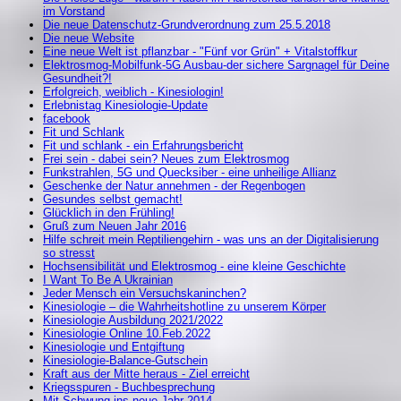
im Vorstand
Die neue Datenschutz-Grundverordnung zum 25.5.2018
Die neue Website
Eine neue Welt ist pflanzbar - "Fünf vor Grün" + Vitalstoffkur
Elektrosmog-Mobilfunk-5G Ausbau-der sichere Sargnagel für Deine
Gesundheit?!
Erfolgreich, weiblich - Kinesiologin!
Erlebnistag Kinesiologie-Update
facebook
Fit und Schlank
Fit und schlank - ein Erfahrungsbericht
Frei sein - dabei sein? Neues zum Elektrosmog
Funkstrahlen, 5G und Quecksiber - eine unheilige Allianz
Geschenke der Natur annehmen - der Regenbogen
Gesundes selbst gemacht!
Glücklich in den Frühling!
Gruß zum Neuen Jahr 2016
Hilfe schreit mein Reptiliengehirn - was uns an der Digitalisierung
so stresst
Hochsensibilität und Elektrosmog - eine kleine Geschichte
I Want To Be A Ukrainian
Jeder Mensch ein Versuchskaninchen?
Kinesiologie – die Wahrheitshotline zu unserem Körper
Kinesiologie Ausbildung 2021/2022
Kinesiologie Online 10.Feb.2022
Kinesiologie und Entgiftung
Kinesiologie-Balance-Gutschein
Kraft aus der Mitte heraus - Ziel erreicht
Kriegsspuren - Buchbesprechung
Mit Schwung ins neue Jahr 2014