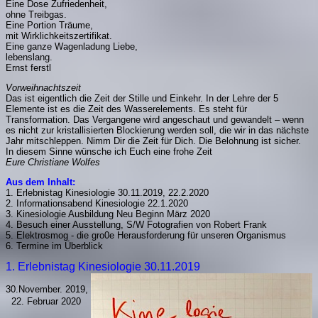
Eine Dose Zufriedenheit,
ohne Treibgas.
Eine Portion Träume,
mit Wirklichkeitszertifikat.
Eine ganze Wagenladung Liebe,
lebenslang.
Ernst ferstl
Vorweihnachtszeit
Das ist eigentlich die Zeit der Stille und Einkehr. In der Lehre der 5
Elemente ist es die Zeit des Wasserelements. Es steht für
Transformation. Das Vergangene wird angeschaut und gewandelt – wenn
es nicht zur kristallisierten Blockierung werden soll, die wir in das nächste
Jahr mitschleppen. Nimm Dir die Zeit für Dich. Die Belohnung ist sicher.
In diesem Sinne wünsche ich Euch eine frohe Zeit
Eure Christiane Wolfes
Aus dem Inhalt:
1. Erlebnistag Kinesiologie 30.11.2019, 22.2.2020
2. Informationsabend Kinesiologie 22.1.2020
3. Kinesiologie Ausbildung Neu Beginn März 2020
4. Besuch einer Ausstellung, S/W Fotografien von Robert Frank
5. Elektrosmog - die gro0e Herausforderung für unseren Organismus
6. Termine im Überblick
1. Erlebnistag Kinesiologie 30.11.2019
30.November. 2019,
22. Februar 2020