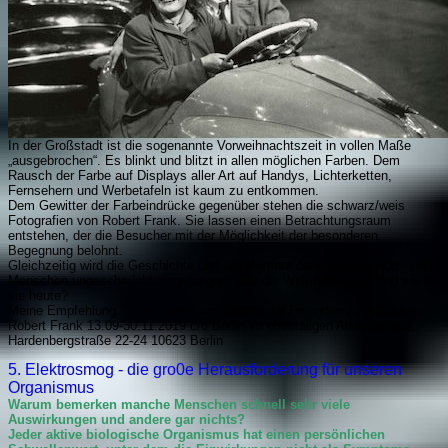
In der Großstadt ist die sogenannte Vorweihnachtszeit in vollen Maße
„ausgebrochen“. Es blinkt und blitzt in allen möglichen Farben. Dem
Rausch der Farbe auf Displays aller Art auf Handys, Lichterketten,
Fernsehern und Werbetafeln ist kaum zu entkommen.
Dem Gewitter der Farbeindrücke gegenüber stehen die schwarz/weis
Fotografien von Robert Frank. Sie lassen einen Betrachtungsraum
entstehen, der die Besucher mit der Möglichkeit der besonderen
Begegnung belohnt.
Gleichzeitig wird die Geschichte und der Moment der besuchten Orte und
Menschen ungeschminkt eingefangen. War die Welt früher so? Und wie ist
sie heute?
Meine Empfehlung. Sehenswert, am Besten mit Freunden zu besuchen.
Robert Frank 13.09-30.11.2019 c/o Berlin im ehemaligen Amerikahaus,
Hardenbergstraße 22-24 10623 Berlin
5. Elektrosmog - die gro0e Herausforderung für unseren
Organismus
Warum bemerken manche Menschen schnell sehr viele
Auswirkungen und andere gar nichts?
Jeder aktive biologische Organismus hat einen persönlichen