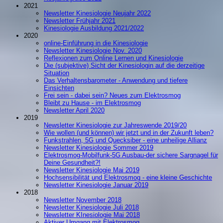
2021
Newsletter Kinesiologie Neujahr 2022
Newsletter Frühjahr 2021
Kinesiologie Ausbildung 2021/2022
2020
online-Einführung in die Kinesiologie
Newsletter Kinesiologie Nov. 2020
Reflexionen zum Online Lernen und Kinesiologie
Die (subjektive) Sicht der Kinesiologin auf die derzeitige
Situation
Das Verhaltensbarometer - Anwendung und tiefere
Einsichten
Frei sein - dabei sein? Neues zum Elektrosmog
Bleibt zu Hause - im Elektrosmog
Newsletter April 2020
2019
Newsletter Kinesiologie zur Jahreswende 2019/20
Wie wollen (und können) wir jetzt und in der Zukunft leben?
Funkstrahlen, 5G und Quecksiber - eine unheilige Allianz
Newsletter Kinesiologie Sommer 2019
Elektrosmog-Mobilfunk-5G Ausbau-der sichere Sargnagel für
Deine Gesundheit?!
Newsletter Kinesiologie Mai 2019
Hochsensibilität und Elektrosmog - eine kleine Geschichte
Newsletter Kinesiologie Januar 2019
2018
Newsletter November 2018
Newsletter Kinesiologie Juli 2018
Newsletter KInesiologie Mai 2018
Aktiver Umgang mit Elektrosmog