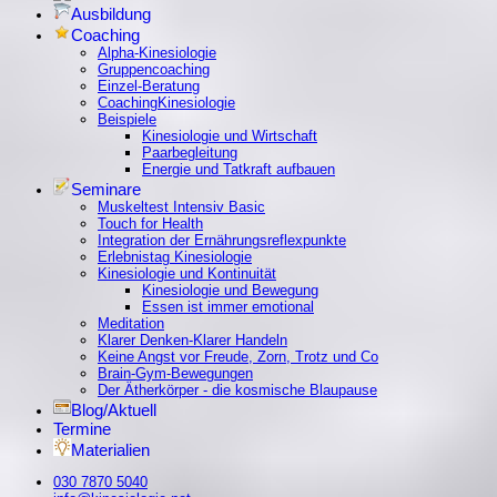
Ausbildung
Coaching
Alpha-Kinesiologie
Gruppencoaching
Einzel-Beratung
CoachingKinesiologie
Beispiele
Kinesiologie und Wirtschaft
Paarbegleitung
Energie und Tatkraft aufbauen
Seminare
Muskeltest Intensiv Basic
Touch for Health
Integration der Ernährungsreflexpunkte
Erlebnistag Kinesiologie
Kinesiologie und Kontinuität
Kinesiologie und Bewegung
Essen ist immer emotional
Meditation
Klarer Denken-Klarer Handeln
Keine Angst vor Freude, Zorn, Trotz und Co
Brain-Gym-Bewegungen
Der Ätherkörper - die kosmische Blaupause
Blog/Aktuell
Termine
Materialien
030 7870 5040