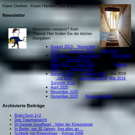
Klarer Denken - Klarer Handeln. Da
s Buch:
Newsletter
Newsletter verpasst? Kein
Thema! Hier finden Sie die letzten
Ausgaben:
August 2013;
November
2013:
Sommer 2015
Mai 2016
Mai 2014 ;
Januar 2015;
November
2015
Sommer 2016
März 2015;
Juni 2015
;
Februar
2016
Frühjahr 2017
Sommer 2017
Neujahr 2018
Mai 2018
Juli 2018
November 2018
Mai 2019
S
ommer 2019
April 2020
November 2020
Dezember 2020
November 2022
Archivierte Beiträge
Brain Gym 1+2
Das Traumgewicht
Dr.George Goodheart - Vater der Kinesiologie
In Berlin, vor 30 Jahren, fing alles an ...
Schlank mit Kinesiologie - Vortrag 2008