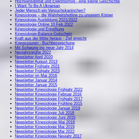
Hochsensibilität und Elektrosmog - eine kleine Geschichte
I Want To Be A Ukrainian
Jeder Mensch ein Versuchskaninchen?
Kinesiologie – die Wahrheitshotline zu unserem Körper
Kinesiologie Ausbildung 2021/2022
Kinesiologie Online 10.Feb.2022
Kinesiologie und Entgiftung
Kinesiologie-Balance-Gutschein
Kraft aus der Mitte heraus - Ziel erreicht
Kriegsspuren - Buchbesprechung
Mit Schwung ins neue Jahr 2014
Neujahrsgrüße 2022
Newsletter April 2020
Newsletter August 2013
Newsletter Frühjahr 2021
Newsletter Frühjahr 2023
Newsletter im Mai 2016
Newsletter Januar 2014
Newsletter Januar 2015
Newsletter Kinesiologie Frühjahr 2022
Newsletter Kinesiologie Februar 2016
Newsletter Kinesiologie Frühjahr 2017
Newsletter Kinesiologie Frühling 2015
Newsletter Kinesiologie Januar 2019
Newsletter Kinesiologie Juli 2018
Newsletter Kinesiologie Juni 2015
Newsletter KInesiologie Mai 2018
Newsletter Kinesiologie Mai 2019
Newsletter Kinesiologie Mai 2022
Newsletter Kinesiologie Neujahr 2017