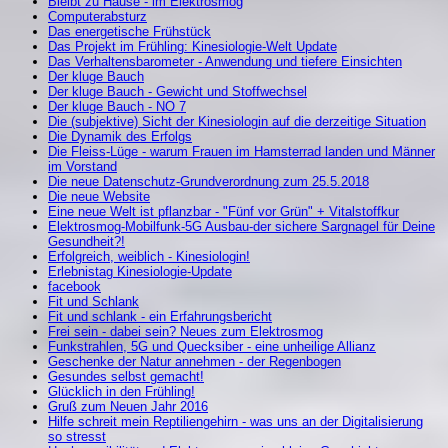
Bleibt zu Hause - im Elektrosmog
Computerabsturz
Das energetische Frühstück
Das Projekt im Frühling: Kinesiologie-Welt Update
Das Verhaltensbarometer - Anwendung und tiefere Einsichten
Der kluge Bauch
Der kluge Bauch - Gewicht und Stoffwechsel
Der kluge Bauch - NO 7
Die (subjektive) Sicht der Kinesiologin auf die derzeitige Situation
Die Dynamik des Erfolgs
Die Fleiss-Lüge - warum Frauen im Hamsterrad landen und Männer
im Vorstand
Die neue Datenschutz-Grundverordnung zum 25.5.2018
Die neue Website
Eine neue Welt ist pflanzbar - "Fünf vor Grün" + Vitalstoffkur
Elektrosmog-Mobilfunk-5G Ausbau-der sichere Sargnagel für Deine
Gesundheit?!
Erfolgreich, weiblich - Kinesiologin!
Erlebnistag Kinesiologie-Update
facebook
Fit und Schlank
Fit und schlank - ein Erfahrungsbericht
Frei sein - dabei sein? Neues zum Elektrosmog
Funkstrahlen, 5G und Quecksiber - eine unheilige Allianz
Geschenke der Natur annehmen - der Regenbogen
Gesundes selbst gemacht!
Glücklich in den Frühling!
Gruß zum Neuen Jahr 2016
Hilfe schreit mein Reptiliengehirn - was uns an der Digitalisierung
so stresst