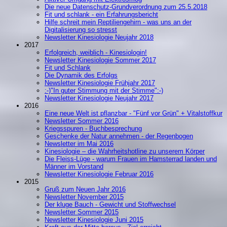
Die neue Datenschutz-Grundverordnung zum 25.5.2018
Fit und schlank - ein Erfahrungsbericht
Hilfe schreit mein Reptiliengehirn - was uns an der
Digitalisierung so stresst
Newsletter Kinesiologie Neujahr 2018
2017
Erfolgreich, weiblich - Kinesiologin!
Newsletter Kinesiologie Sommer 2017
Fit und Schlank
Die Dynamik des Erfolgs
Newsletter Kinesiologie Frühjahr 2017
:-)"In guter Stimmung mit der Stimme":-)
Newsletter Kinesiologie Neujahr 2017
2016
Eine neue Welt ist pflanzbar - "Fünf vor Grün" + Vitalstoffkur
Newsletter Sommer 2016
Kriegsspuren - Buchbesprechung
Geschenke der Natur annehmen - der Regenbogen
Newsletter im Mai 2016
Kinesiologie – die Wahrheitshotline zu unserem Körper
Die Fleiss-Lüge - warum Frauen im Hamsterrad landen und
Männer im Vorstand
Newsletter Kinesiologie Februar 2016
2015
Gruß zum Neuen Jahr 2016
Newsletter November 2015
Der kluge Bauch - Gewicht und Stoffwechsel
Newsletter Sommer 2015
Newsletter Kinesiologie Juni 2015