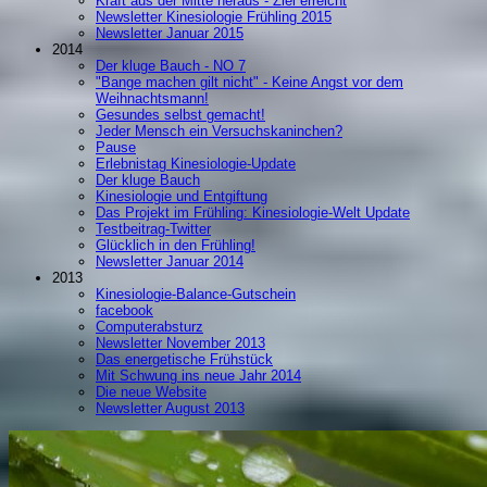
Kraft aus der Mitte heraus - Ziel erreicht
Newsletter Kinesiologie Frühling 2015
Newsletter Januar 2015
2014
Der kluge Bauch - NO 7
"Bange machen gilt nicht" - Keine Angst vor dem
Weihnachtsmann!
Gesundes selbst gemacht!
Jeder Mensch ein Versuchskaninchen?
Pause
Erlebnistag Kinesiologie-Update
Der kluge Bauch
Kinesiologie und Entgiftung
Das Projekt im Frühling: Kinesiologie-Welt Update
Testbeitrag-Twitter
Glücklich in den Frühling!
Newsletter Januar 2014
2013
Kinesiologie-Balance-Gutschein
facebook
Computerabsturz
Newsletter November 2013
Das energetische Frühstück
Mit Schwung ins neue Jahr 2014
Die neue Website
Newsletter August 2013