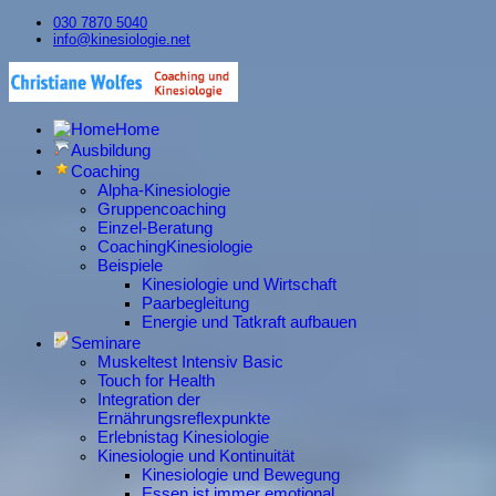
030 7870 5040
info@kinesiologie.net
Home
Ausbildung
Coaching
Alpha-Kinesiologie
Gruppencoaching
Einzel-Beratung
CoachingKinesiologie
Beispiele
Kinesiologie und Wirtschaft
Paarbegleitung
Energie und Tatkraft aufbauen
Seminare
Muskeltest Intensiv Basic
Touch for Health
Integration der
Ernährungsreflexpunkte
Erlebnistag Kinesiologie
Kinesiologie und Kontinuität
Kinesiologie und Bewegung
Essen ist immer emotional