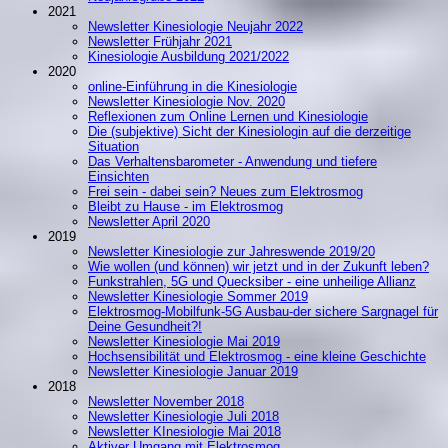
2021
Newsletter Kinesiologie Neujahr 2022
Newsletter Frühjahr 2021
Kinesiologie Ausbildung 2021/2022
2020
online-Einführung in die Kinesiologie
Newsletter Kinesiologie Nov. 2020
Reflexionen zum Online Lernen und Kinesiologie
Die (subjektive) Sicht der Kinesiologin auf die derzeitige
Situation
Das Verhaltensbarometer - Anwendung und tiefere
Einsichten
Frei sein - dabei sein? Neues zum Elektrosmog
Bleibt zu Hause - im Elektrosmog
Newsletter April 2020
2019
Newsletter Kinesiologie zur Jahreswende 2019/20
Wie wollen (und können) wir jetzt und in der Zukunft leben?
Funkstrahlen, 5G und Quecksiber - eine unheilige Allianz
Newsletter Kinesiologie Sommer 2019
Elektrosmog-Mobilfunk-5G Ausbau-der sichere Sargnagel für
Deine Gesundheit?!
Newsletter Kinesiologie Mai 2019
Hochsensibilität und Elektrosmog - eine kleine Geschichte
Newsletter Kinesiologie Januar 2019
2018
Newsletter November 2018
Newsletter Kinesiologie Juli 2018
Newsletter KInesiologie Mai 2018
Aktiver Umgang mit Elektrosmog