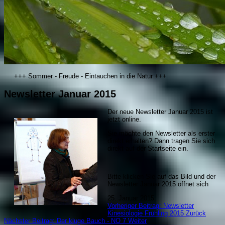
+++ Sommer - Freude - Eintauchen in die Natur +++
Newsletter Januar 2015
Der neue Newsletter Januar 2015 ist
jetzt online.
Sie möchte den Newsletter als erster
direkt erhalten? Dann tragen Sie sich
direkt auf der Startseite ein.
Bitte klicken Sie auf das Bild und der
Newsletter Januar 2015 öffnet sich
25. Januar 2015
Vorheriger Beitrag: Newsletter
Kinesiologie Frühling 2015
Zurück
Nächster Beitrag: Der kluge Bauch - NO 7
Weiter