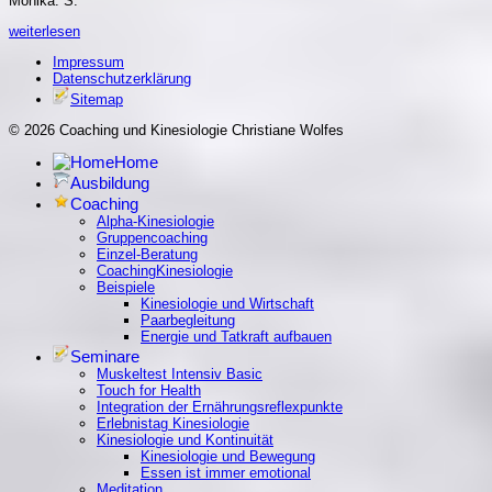
Monika. S.
weiterlesen
Impressum
Datenschutzerklärung
Sitemap
© 2026 Coaching und Kinesiologie Christiane Wolfes
Home
Ausbildung
Coaching
Alpha-Kinesiologie
Gruppencoaching
Einzel-Beratung
CoachingKinesiologie
Beispiele
Kinesiologie und Wirtschaft
Paarbegleitung
Energie und Tatkraft aufbauen
Seminare
Muskeltest Intensiv Basic
Touch for Health
Integration der Ernährungsreflexpunkte
Erlebnistag Kinesiologie
Kinesiologie und Kontinuität
Kinesiologie und Bewegung
Essen ist immer emotional
Meditation