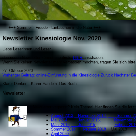
+++ Sommer - Freude - Eintauchen in die Natur +++
Newsletter Kinesiologie Nov. 2020
Liebe Leserinnen und Leser,
den neuen Newsletter können sie direkt
HIER
anschauen.
Wenn Sie keinen Newsletter mehr verpassen möchten, tragen Sie sich bitte
27. Oktober 2020
Vorheriger Beitrag: online-Einführung in die Kinesiologie
Zurück
Nächster Be
Klarer Denken - Klarer Handeln. Da
s Buch:
Newsletter
Newsletter verpasst? Kein Thema! Hier finden Sie die let
August 2013;
November 2013:
Sommer 20
Mai 2014 ;
Januar 2015;
November 2
März 2015;
Juni 2015
;
Februar
Sommer 2017
Neujahr 2018
Mai 201
April 2020