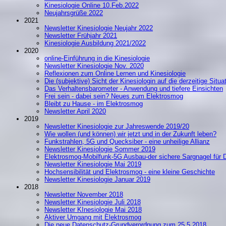
Kinesiologie Online 10.Feb.2022
Neujahrsgrüße 2022
2021
Newsletter Kinesiologie Neujahr 2022
Newsletter Frühjahr 2021
Kinesiologie Ausbildung 2021/2022
2020
online-Einführung in die Kinesiologie
Newsletter Kinesiologie Nov. 2020
Reflexionen zum Online Lernen und Kinesiologie
Die (subjektive) Sicht der Kinesiologin auf die derzeitige Situa
Das Verhaltensbarometer - Anwendung und tiefere Einsichten
Frei sein - dabei sein? Neues zum Elektrosmog
Bleibt zu Hause - im Elektrosmog
Newsletter April 2020
2019
Newsletter Kinesiologie zur Jahreswende 2019/20
Wie wollen (und können) wir jetzt und in der Zukunft leben?
Funkstrahlen, 5G und Quecksiber - eine unheilige Allianz
Newsletter Kinesiologie Sommer 2019
Elektrosmog-Mobilfunk-5G Ausbau-der sichere Sargnagel für 
Newsletter Kinesiologie Mai 2019
Hochsensibilität und Elektrosmog - eine kleine Geschichte
Newsletter Kinesiologie Januar 2019
2018
Newsletter November 2018
Newsletter Kinesiologie Juli 2018
Newsletter KInesiologie Mai 2018
Aktiver Umgang mit Elektrosmog
Die neue Datenschutz-Grundverordnung zum 25.5.2018