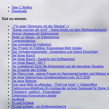
Über C.Wolfes
Downloads
Gut zu wissen
:-)"In guter Stimmung mit der Stimme":-)
"Bange machen gilt nicht" - Keine Angst vor dem Weihnachtsmann!
Aktiver Umgang mit Elektrosmog
Bleibt zu Hause - im Elektrosmog
Computerabsturz
Das energetische Frühstück
Das Projekt im Frühling: Kinesiologie-Welt Update
Das Verhaltensbarometer - Anwendung und tiefere Einsichten
Der kluge Bauch
Der kluge Bauch - Gewicht und Stoffwechsel
Der kluge Bauch - NO 7
Die (subjektive) Sicht der Kinesiologin auf die derzeitige Situation
Die Dynamik des Erfolgs
Die Fleiss-Lüge - warum Frauen im Hamsterrad landen und Männer i
Die neue Datenschutz-Grundverordnung zum 25.5.2018
Die neue Website
Eine neue Welt ist pflanzbar - "Fünf vor Grün" + Vitalstoffkur
Elektrosmog-Mobilfunk-5G Ausbau-der sichere Sargnagel für Deine 
Erfolgreich, weiblich - Kinesiologin!
Erlebnistag Kinesiologie-Update
facebook
Fit und Schlank
Fit und schlank - ein Erfahrungsbericht