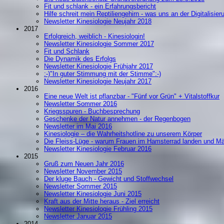
Fit und schlank - ein Erfahrungsbericht
Hilfe schreit mein Reptiliengehirn - was uns an der Digitalisier
Newsletter Kinesiologie Neujahr 2018
2017
Erfolgreich, weiblich - Kinesiologin!
Newsletter Kinesiologie Sommer 2017
Fit und Schlank
Die Dynamik des Erfolgs
Newsletter Kinesiologie Frühjahr 2017
:-)"In guter Stimmung mit der Stimme":-)
Newsletter Kinesiologie Neujahr 2017
2016
Eine neue Welt ist pflanzbar - "Fünf vor Grün" + Vitalstoffkur
Newsletter Sommer 2016
Kriegsspuren - Buchbesprechung
Geschenke der Natur annehmen - der Regenbogen
Newsletter im Mai 2016
Kinesiologie – die Wahrheitshotline zu unserem Körper
Die Fleiss-Lüge - warum Frauen im Hamsterrad landen und M
Newsletter Kinesiologie Februar 2016
2015
Gruß zum Neuen Jahr 2016
Newsletter November 2015
Der kluge Bauch - Gewicht und Stoffwechsel
Newsletter Sommer 2015
Newsletter Kinesiologie Juni 2015
Kraft aus der Mitte heraus - Ziel erreicht
Newsletter Kinesiologie Frühling 2015
Newsletter Januar 2015
2014