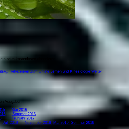
 ein beim kostenlosen abonnieren.
itrag: Reflexionen zum Online Lernen und Kinesiologie
Weiter
zten Ausgaben:
15
Mai 2016
015
Sommer 2016
 2016
Frühjahr 2017
8
Juli 2018
November 2018
Mai 2019
S
ommer 2019