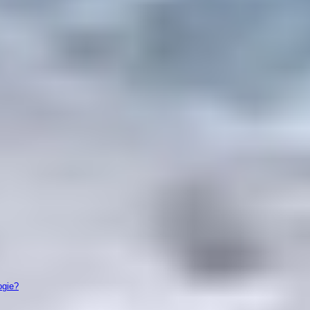
ogie?