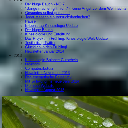
Der kluge Bauch - NO 7
"Bange machen gilt nicht" - Keine Angst vor dem Weihnachts
Gesundes selbst gemacht!
Jeder Mensch ein Versuchskaninchen?
Pause
Erlebnistag Kinesiologie-Update
Der kluge Bauch
Kinesiologie und Entgiftung
Das Projekt im Frühling: Kinesiologie-Welt Update
Testbeitrag-Twitter
Glücklich in den Frühling!
Newsletter Januar 2014
2013
Kinesiologie-Balance-Gutschein
facebook
Computerabsturz
Newsletter November 2013
Das energetische Frühstück
Mit Schwung ins neue Jahr 2014
Die neue Website
Newsletter August 2013