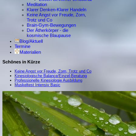
Meditation
Klarer Denken-Klarer Handeln
Keine Angst vor Freude, Zorn,
Trotz und Co
Brain-Gym-Bewegungen
Der Ätherkörper - die
kosmische Blaupause
Blog/Aktuell
Termine
Materialien
Schönes in Kürze
Keine Angst vor Freude, Zorn, Trotz und Co
Kinesiologische Balance/Einzel-Beratung
Professionelle Kinesiologie Ausbildung
Muskeltest Intensiv Basic