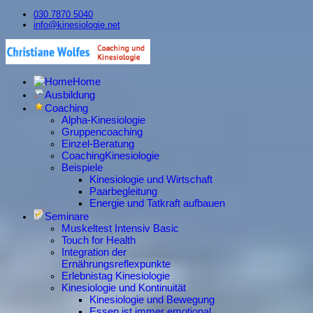
030 7870 5040
info@kinesiologie.net
Home
Ausbildung
Coaching
Alpha-Kinesiologie
Gruppencoaching
Einzel-Beratung
CoachingKinesiologie
Beispiele
Kinesiologie und Wirtschaft
Paarbegleitung
Energie und Tatkraft aufbauen
Seminare
Muskeltest Intensiv Basic
Touch for Health
Integration der
Ernährungsreflexpunkte
Erlebnistag Kinesiologie
Kinesiologie und Kontinuität
Kinesiologie und Bewegung
Essen ist immer emotional