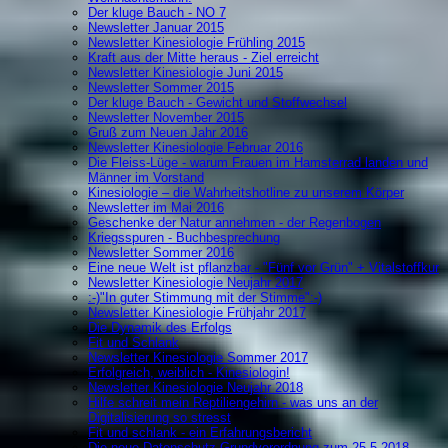
Der kluge Bauch - NO 7
Newsletter Januar 2015
Newsletter Kinesiologie Frühling 2015
Kraft aus der Mitte heraus - Ziel erreicht
Newsletter Kinesiologie Juni 2015
Newsletter Sommer 2015
Der kluge Bauch - Gewicht und Stoffwechsel
Newsletter November 2015
Gruß zum Neuen Jahr 2016
Newsletter Kinesiologie Februar 2016
Die Fleiss-Lüge - warum Frauen im Hamsterrad landen und
Männer im Vorstand
Kinesiologie – die Wahrheitshotline zu unserem Körper
Newsletter im Mai 2016
Geschenke der Natur annehmen - der Regenbogen
Kriegsspuren - Buchbesprechung
Newsletter Sommer 2016
Eine neue Welt ist pflanzbar - "Fünf vor Grün" + Vitalstoffkur
Newsletter Kinesiologie Neujahr 2017
:-)"In guter Stimmung mit der Stimme":-)
Newsletter Kinesiologie Frühjahr 2017
Die Dynamik des Erfolgs
Fit und Schlank
Newsletter Kinesiologie Sommer 2017
Erfolgreich, weiblich - Kinesiologin!
Newsletter Kinesiologie Neujahr 2018
Hilfe schreit mein Reptiliengehirn - was uns an der
Digitalisierung so stresst
Fit und schlank - ein Erfahrungsbericht
Die neue Datenschutz-Grundverordnung zum 25.5.2018